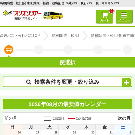
島根[出雲・松江]発 東京[東京・新宿・池袋]行き 高速バス・夜行バス一覧 | オリオンバス
0
カート
メニュー
高速バス・夜行バスTOP
島根[出雲・松江]
島根[出雲・松江]発 東京
便選択
検索条件を変更・絞り込み
2026年08月の最安値カレンダー
前の月
次の月
ご指定日
当月最安値
日
月
火
水
木
金
土
26
27
28
29
30
31
1