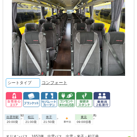
コンフォート
シートタイプ
2026年08月09日(日)
2026年08月10日(月)
出雲市駅
松江
米子
東京
20:00発
21:00発
21:50発
09:00頃着
車中泊
オリオンバス 1652便 出雲バス 出雲・米子・松江発