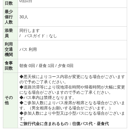
0泊1日
日数
最少
催行
30人
人数
添乗
同行します
員
/ バスガイド：なし
利用
交通
バス 利用
機関
食事
朝食:0回 / 昼食:1回 / 夕食:0回
回数
◆悪天候によりコース内容が変更になる場合がございます
ので予めご了承ください。
◆道路渋滞等により現地滞在時間や帰着時間が大幅に変更
になる場合がございますので予めご了承ください。
その
◆バス車内は禁煙となります。
他
◆ご参加人数によりバス座席が相席となる場合がございま
す。（男女相席をお願いする場合がございます。）
◆参加人数により中型又は小型バスになる場合がございま
す。
ご旅行代金に含まれるもの：往復バス代・昼食代