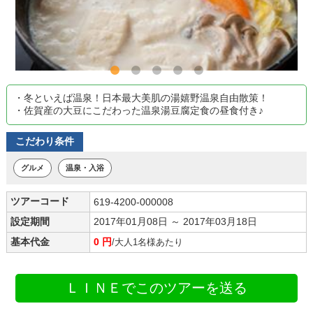
・冬といえば温泉！日本最大美肌の湯嬉野温泉自由散策！
・佐賀産の大豆にこだわった温泉湯豆腐定食の昼食付き♪
こだわり条件
グルメ
温泉・入浴
ツアーコード
619-4200-000008
設定期間
2017年01月08日 ～ 2017年03月18日
基本代金
0 円
/大人1名様あたり
ＬＩＮＥでこのツアーを送る