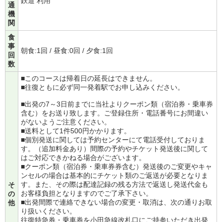
鉄道 利用
通
機
関
食
事
朝食:1回 / 昼食:0回 / 夕食:1回
回
数
■このコースは帰着日の延長はできません。
■往復ともに必ず同一発着駅でお申し込みください。
■出発の7～3日前までに当社よりクーポン類（宿泊券・乗車券
含む）をお送り致します。ご登録住所・電話番号にお間違い
がないようご注意ください。
■送料として1件500円かかります。
■個別発送に関しては予約センターにて電話受付しておりま
す。（追加料金あり）間際の予約やチケット発送後に関して
はご対応できかねる場合がございます。
■クーポン類（宿泊券・乗車券券含む）発送後のご変更やキャ
ンセルの場合は基本的にチケット類のご返送が必要となりま
す。また、その際は配達記録の残る方法で返送し発送代金も
そ
お客様負担となりますのでご了承下さい。
の
■出発間際で連絡できない場合の変更・取消は、次の通りお取
他
り扱いください。
往復特急券・乗車券を小田急線改札口にご持参いただき出発