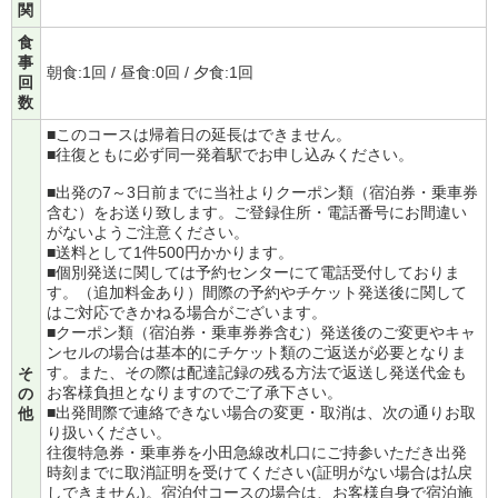
関
食
事
朝食:1回 / 昼食:0回 / 夕食:1回
回
数
■このコースは帰着日の延長はできません。
■往復ともに必ず同一発着駅でお申し込みください。
■出発の7～3日前までに当社よりクーポン類（宿泊券・乗車券
含む）をお送り致します。ご登録住所・電話番号にお間違い
がないようご注意ください。
■送料として1件500円かかります。
■個別発送に関しては予約センターにて電話受付しておりま
す。（追加料金あり）間際の予約やチケット発送後に関して
はご対応できかねる場合がございます。
■クーポン類（宿泊券・乗車券券含む）発送後のご変更やキャ
ンセルの場合は基本的にチケット類のご返送が必要となりま
す。また、その際は配達記録の残る方法で返送し発送代金も
そ
お客様負担となりますのでご了承下さい。
の
■出発間際で連絡できない場合の変更・取消は、次の通りお取
他
り扱いください。
往復特急券・乗車券を小田急線改札口にご持参いただき出発
時刻までに取消証明を受けてください(証明がない場合は払戻
しできません)。宿泊付コースの場合は、お客様自身で宿泊施