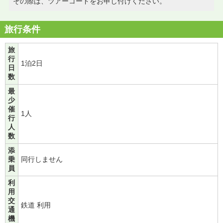
その際は、ツアーコードをお申し付けください。
旅行条件
旅
行
1泊2日
日
数
最
少
催
1人
行
人
数
添
乗
同行しません
員
利
用
交
鉄道 利用
通
機