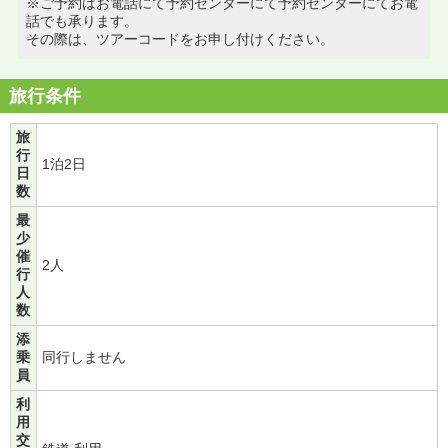
※ご予約はお電話にて予約センターにて予約センターにてお電
話でも承ります。
その際は、ツアーコードをお申し付けください。
旅行条件
旅
行
1泊2日
日
数
最
少
催
2人
行
人
数
添
乗
同行しません
員
利
用
交