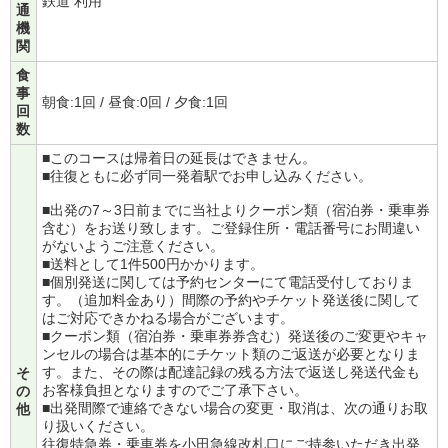
鉄道 利用
通
機
関
食
事
朝食:1回 / 昼食:0回 / 夕食:1回
回
数
■このコースは帰着日の延長はできません。
■往復ともに必ず同一発着駅でお申し込みください。
■出発の7～3日前までに当社よりクーポン類（宿泊券・乗車券
含む）をお送り致します。ご登録住所・電話番号にお間違い
がないようご注意ください。
■送料として1件500円かかります。
■個別発送に関しては予約センターにて電話受付しておりま
す。（追加料金あり）間際の予約やチケット発送後に関して
はご対応できかねる場合がございます。
■クーポン類（宿泊券・乗車券券含む）発送後のご変更やキャ
ンセルの場合は基本的にチケット類のご返送が必要となりま
す。また、その際は配達記録の残る方法で返送し発送代金も
そ
お客様負担となりますのでご了承下さい。
の
■出発間際で連絡できない場合の変更・取消は、次の通りお取
他
り扱いください。
往復特急券・乗車券を小田急線改札口にご持参いただき出発