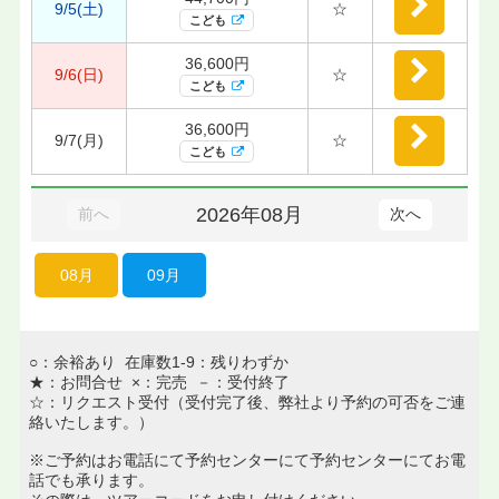
9/5(土)
☆
こども
36,600円
9/6(日)
☆
こども
36,600円
9/7(月)
☆
こども
2026年08月
前へ
次へ
08月
09月
○：余裕あり 在庫数1-9：残りわずか
★：お問合せ ×：完売 －：受付終了
☆：リクエスト受付（受付完了後、弊社より予約の可否をご連
絡いたします。）
※ご予約はお電話にて予約センターにて予約センターにてお電
話でも承ります。