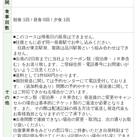
関
食
事
朝食:1回 / 昼食:0回 / 夕食:1回
回
数
■このコースは帰着日の延長はできません。
■往復ともに必ず同一発着駅でお申し込みください。
往路が東京駅発、復路は品川駅着という組み合わせはでき
ません。
■出発の2日前までに当社よりクーポン類（宿泊券・ＪＲ券含
む）をお送り致します。ご登録住所・電話番号にお間違いが
ないようご注意ください。
■送料として1件500円かかります。
■個別発送に関しては予約センターにて電話受付しておりま
す。（追加料金あり）間際の予約やチケット発送後に関して
そ
はご対応できかねる場合がございます。
の
■クーポン類（宿泊券・ＪＲ券含む）発送後のご変更やキャン
他
セルの場合は基本的にチケット類のご返送が必要となりま
す。また、その際は配達記録の残る方法で返送し発送代金も
お客様負担となりますのでご了承下さい。
■出発間際で連絡できない場合の変更・取消は、次の通りお取
り扱いください。
往復乗車券をみどりの窓口等にご持参いただき出発時刻まで
に取消証明を受けてください(証明がない場合は払戻しできま