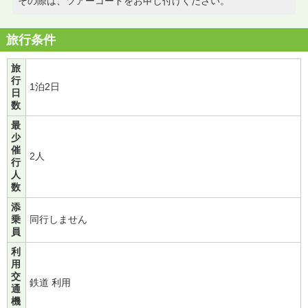
その際は、ツアーコードをお申し付けください。
旅行条件
旅
行
1泊2日
日
数
最
少
催
2人
行
人
数
添
乗
同行しません
員
利
用
交
鉄道 利用
通
機