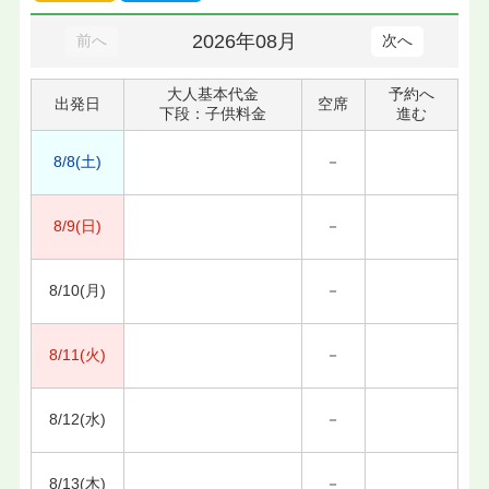
2026年08月
前へ
次へ
大人基本代金
予約へ
出発日
空席
下段：子供料金
進む
8/8(土)
－
8/9(日)
－
8/10(月)
－
8/11(火)
－
8/12(水)
－
8/13(木)
－