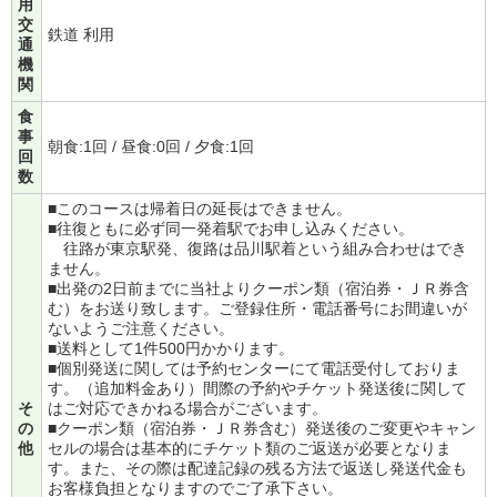
用
交
鉄道 利用
通
機
関
食
事
朝食:1回 / 昼食:0回 / 夕食:1回
回
数
■このコースは帰着日の延長はできません。
■往復ともに必ず同一発着駅でお申し込みください。
往路が東京駅発、復路は品川駅着という組み合わせはでき
ません。
■出発の2日前までに当社よりクーポン類（宿泊券・ＪＲ券含
む）をお送り致します。ご登録住所・電話番号にお間違いが
ないようご注意ください。
■送料として1件500円かかります。
■個別発送に関しては予約センターにて電話受付しておりま
す。（追加料金あり）間際の予約やチケット発送後に関して
そ
はご対応できかねる場合がございます。
の
■クーポン類（宿泊券・ＪＲ券含む）発送後のご変更やキャン
他
セルの場合は基本的にチケット類のご返送が必要となりま
す。また、その際は配達記録の残る方法で返送し発送代金も
お客様負担となりますのでご了承下さい。