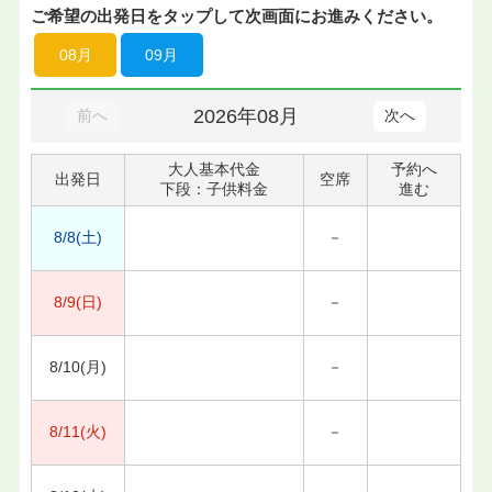
ご希望の出発日をタップして次画面にお進みください。
08月
09月
2026年08月
前へ
次へ
大人基本代金
予約へ
出発日
空席
下段：子供料金
進む
8/8(土)
－
8/9(日)
－
8/10(月)
－
8/11(火)
－