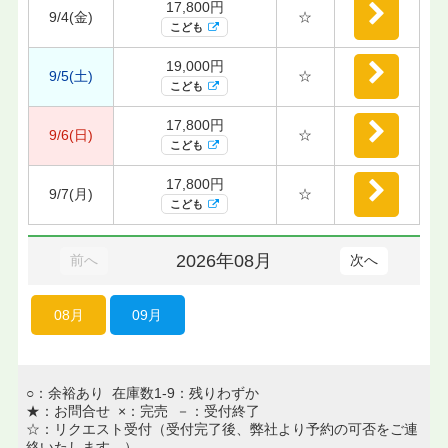
17,800円
9/4(金)
☆
こども
19,000円
9/5(土)
☆
こども
17,800円
9/6(日)
☆
こども
17,800円
9/7(月)
☆
こども
2026年08月
前へ
次へ
08月
09月
○：余裕あり 在庫数1-9：残りわずか
★：お問合せ ×：完売 －：受付終了
☆：リクエスト受付（受付完了後、弊社より予約の可否をご連
絡いたします。）