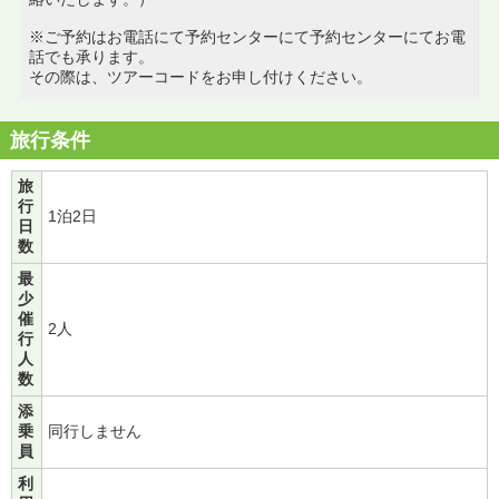
※ご予約はお電話にて予約センターにて予約センターにてお電
話でも承ります。
その際は、ツアーコードをお申し付けください。
旅行条件
旅
行
1泊2日
日
数
最
少
催
2人
行
人
数
添
乗
同行しません
員
利