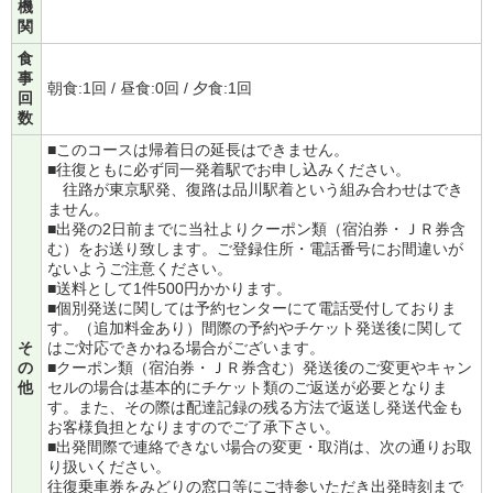
機
関
食
事
朝食:1回 / 昼食:0回 / 夕食:1回
回
数
■このコースは帰着日の延長はできません。
■往復ともに必ず同一発着駅でお申し込みください。
往路が東京駅発、復路は品川駅着という組み合わせはでき
ません。
■出発の2日前までに当社よりクーポン類（宿泊券・ＪＲ券含
む）をお送り致します。ご登録住所・電話番号にお間違いが
ないようご注意ください。
■送料として1件500円かかります。
■個別発送に関しては予約センターにて電話受付しておりま
す。（追加料金あり）間際の予約やチケット発送後に関して
そ
はご対応できかねる場合がございます。
の
■クーポン類（宿泊券・ＪＲ券含む）発送後のご変更やキャン
他
セルの場合は基本的にチケット類のご返送が必要となりま
す。また、その際は配達記録の残る方法で返送し発送代金も
お客様負担となりますのでご了承下さい。
■出発間際で連絡できない場合の変更・取消は、次の通りお取
り扱いください。
往復乗車券をみどりの窓口等にご持参いただき出発時刻まで