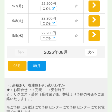
22,200円
9/7(月)
☆
こども
22,200円
9/8(火)
☆
こども
22,200円
9/9(水)
☆
こども
2026年08月
前へ
次へ
08月
09月
○：余裕あり 在庫数1-9：残りわずか
★：お問合せ ×：完売 －：受付終了
☆：リクエスト受付（受付完了後、弊社より予約の可否をご連
絡いたします。）
※ご予約はお電話にて予約センターにて予約センターにてお電
話でも承ります。