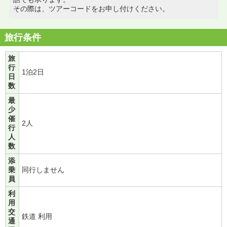
その際は、ツアーコードをお申し付けください。
旅行条件
旅
行
1泊2日
日
数
最
少
催
2人
行
人
数
添
乗
同行しません
員
利
用
交
鉄道 利用
通