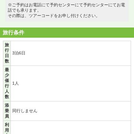
※ご予約はお電話にて予約センターにて予約センターにてお電
話でも承ります。
その際は、ツアーコードをお申し付けください。
旅行条件
旅
行
3泊6日
日
数
最
少
催
1人
行
人
数
添
乗
同行しません
員
利
用