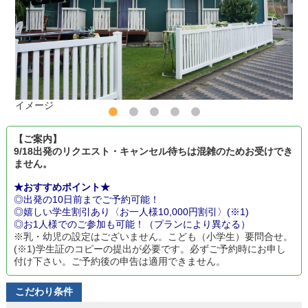
イメージ
【ご案内】
9/18出発のリクエスト・キャンセル待ちは混雑のためお受けでき
ません。
★おすすめポイント★
◎出発の10日前までご予約可能！
◎嬉しい学生割引あり〈お一人様10,000円割引〉(※1)
◎お1人様でのご参加も可能！（プランにより異なる）
※乳・幼児の設定はございません。こども（小学生）要問合せ。
(※1)学生証のコピーの提出が必要です。必ずご予約時にお申し
付け下さい。ご予約後の申告は適用できません。
こだわり条件