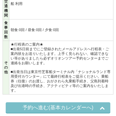
交
船 利用
通
機
関
食
事
朝食:0回 / 昼食:0回 / 夕食:0回
回
数
★行程表のご案内★
■出発5日前までにご登録されたメールアドレスへ行程表・ご
案内状をお送りいたします。上手く見られない、確認できな
い等がありましたら必ずオリオンツアー予約センターまでご
そ
連絡をお願いします。
の
■出発当日は東京竹芝客船ターミナル内「ナショナルランド専
他
用受付カウンター」にて最終行程表をご提示ください。乗船
券（往復）のお渡し、おがさわら丸乗船手続き、父島到着時
及び出港時の手続き、アクティビティ等のご案内をいたしま
す。
予約へ進む(基本カレンダーへ)