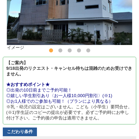
イメージ
【ご案内】
9/18出発のリクエスト・キャンセル待ちは混雑のためお受けでき
ません。
★おすすめポイント★
◎出発の10日前までご予約可能！
◎嬉しい学生割引あり〈お一人様10,000円割引〉(※1)
◎お1人様でのご参加も可能！（プランにより異なる）
※乳・幼児の設定はございません。こども（小学生）要問合せ。
(※1)学生証のコピーの提出が必要です。必ずご予約時にお申し
付け下さい。ご予約後の申告は適用できません。
こだわり条件