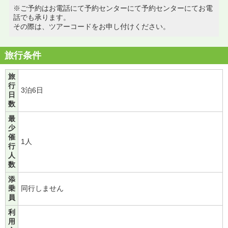
※ご予約はお電話にて予約センターにて予約センターにてお電
話でも承ります。
その際は、ツアーコードをお申し付けください。
旅行条件
旅
行
3泊6日
日
数
最
少
催
1人
行
人
数
添
乗
同行しません
員
利
用