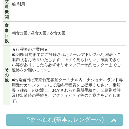
交
船 利用
通
機
関
食
事
朝食:3回 / 昼食:0回 / 夕食:0回
回
数
★行程表のご案内★
■出発5日前までにご登録されたメールアドレスへ行程表・ご
案内状をお送りいたします。上手く見られない、確認できな
い等がありましたら必ずオリオンツアー予約センターまでご
そ
連絡をお願いします。
の
■出発当日は東京竹芝客船ターミナル内「ナショナルランド専
他
用受付カウンター」にて最終行程表をご提示ください。乗船
券（往復）のお渡し、おがさわら丸乗船手続き、父島到着時
及び出港時の手続き、アクティビティ等のご案内をいたしま
す。
予約へ進む(基本カレンダーへ)