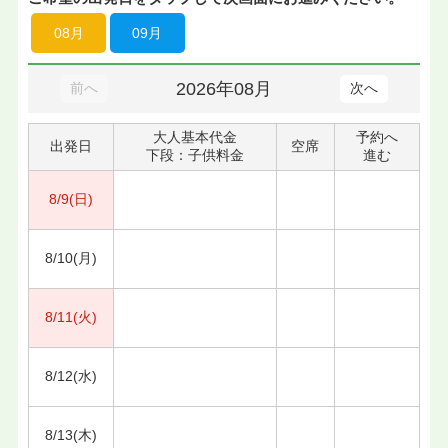
08月
09月
2026年08月
前へ
次へ
大人基本代金
予約へ
出発日
空席
下段：子供料金
進む
8/9(日)
8/10(月)
8/11(火)
8/12(水)
8/13(木)