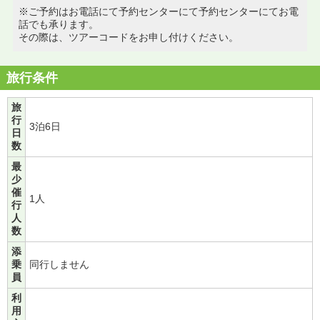
※ご予約はお電話にて予約センターにて予約センターにてお電
話でも承ります。
その際は、ツアーコードをお申し付けください。
旅行条件
旅
行
3泊6日
日
数
最
少
催
1人
行
人
数
添
乗
同行しません
員
利
用