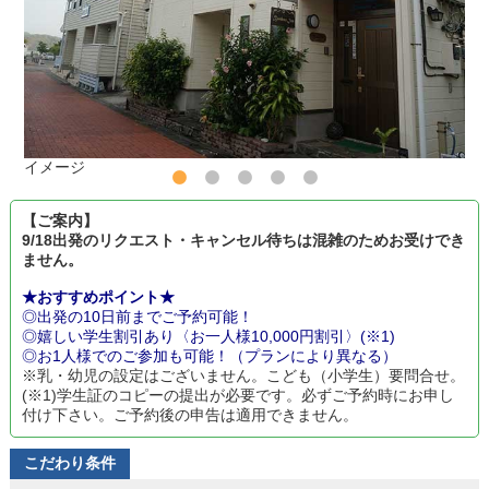
イメージ
【ご案内】
9/18出発のリクエスト・キャンセル待ちは混雑のためお受けでき
ません。
★おすすめポイント★
◎出発の10日前までご予約可能！
◎嬉しい学生割引あり〈お一人様10,000円割引〉(※1)
◎お1人様でのご参加も可能！（プランにより異なる）
※乳・幼児の設定はございません。こども（小学生）要問合せ。
(※1)学生証のコピーの提出が必要です。必ずご予約時にお申し
付け下さい。ご予約後の申告は適用できません。
こだわり条件