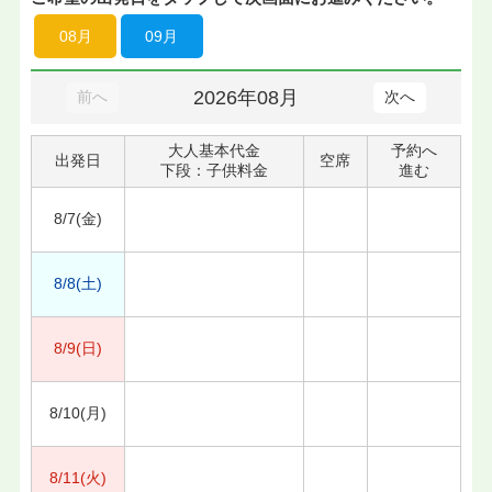
08月
09月
2026年08月
前へ
次へ
大人基本代金
予約へ
出発日
空席
下段：子供料金
進む
8/7(金)
8/8(土)
8/9(日)
8/10(月)
8/11(火)