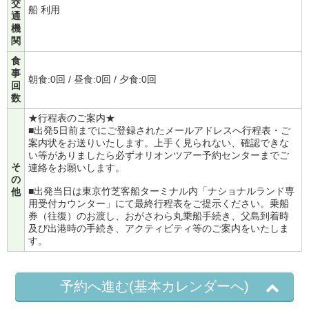
交
船 利用
通
機
関
食
事
朝食:0回 / 昼食:0回 / 夕食:0回
回
数
★行程表のご案内★
■出発5日前までにご登録されたメールアドレスへ行程表・ご
案内状をお送りいたします。上手く見られない、確認できな
い等がありましたら必ずオリオンツアー予約センターまでご
そ
連絡をお願いします。
の
■出発当日は東京竹芝客船ターミナル内「ナショナルランド専
他
用受付カウンター」にて最終行程表をご提示ください。乗船
券（往復）のお渡し、おがさわら丸乗船手続き、父島到着時
及び出港時の手続き、アクティビティ等のご案内をいたしま
す。
予約へ進む(基本カレンダーへ)