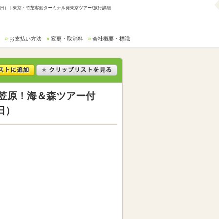
7日） | 東京・竹芝客船ターミナル発東京ツアー/旅行詳細
お支払い方法
変更・取消料
会社概要・標識
島 小笠原！海＆森ツアー付
日）