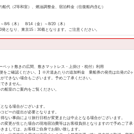
。
の船代（2等和室）、燃油調整金、宿泊料金（往復船内含む）
）～8/6（木） 8/14（金）～8/20（木）
0発となり、東京15：30着となります。ご注意ください。
ーペット敷きの広間、敷きマットレス・上掛け・枕付）利用
内便をご確認ください。】※片道あたりの追加料金 乗船券の発売は出発の2
意ができない場合もございます。予めご了承ください。
はできません。
ーの船室のご案内をご覧ください。
更となる場合がございます。
のコピーの提出が必要となります。
し得ない事由により旅行日程が変更または中止となる場合がございます。
日の変更が生じた場合の現地宿泊費等はお客様負担となりますので予めご了承
きましては、お客様ご自身でお願い致します。