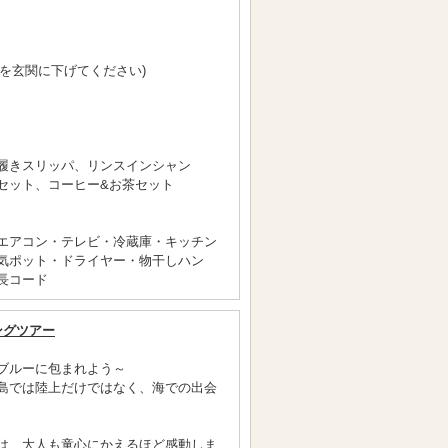
”を玄関に下げてください)
履きスリッパ、リンスインシャン
セット、コーヒー&お茶セット
エアコン・テレビ・冷蔵庫・キッチン
気ポット・ドライヤー・物干しハン
長コード
ングツアー
ブルーに包まれよう～
島では陸上だけではなく、海での出会
は、大人も童心にかえるほど感動しま