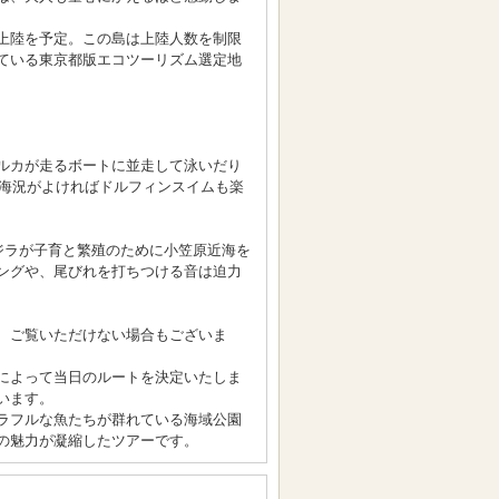
上陸を予定。この島は上陸人数を制限
ている東京都版エコツーリズム選定地
ルカが走るボートに並走して泳いだり
 海況がよければドルフィンスイムも楽
クジラが子育と繁殖のために小笠原近海を
ングや、尾びれを打ちつける音は迫力
、ご覧いただけない場合もございま
によって当日のルートを決定いたしま
います。
ラフルな魚たちが群れている海域公園
の魅力が凝縮したツアーです。