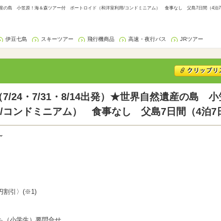
世界自然遺産の島 小笠原！海＆森ツアー付 ポートロイド（和洋室利用/コンドミニアム） 食事なし 父島7日間（4泊
伊豆七島
スキーツアー
飛行機商品
高速・夜行バス
JRツアー
（7/24・7/31・8/14出発）★世界自然遺産の
/コンドミニアム） 食事なし 父島7日間（4泊7
～
割引〉(※1)
も（小学生）要問合せ。