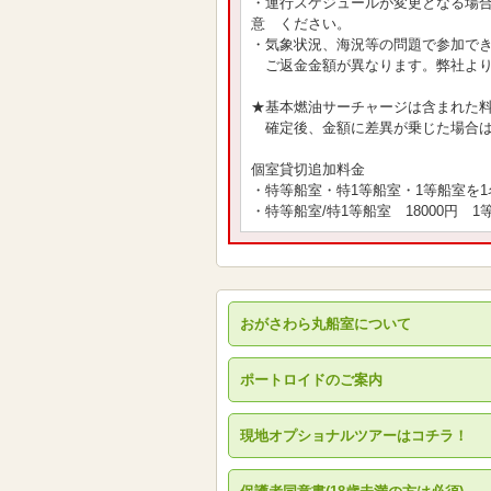
・運行スケジュールが変更となる場
意 ください。
・気象状況、海況等の問題で参加で
ご返金金額が異なります。弊社より
★基本燃油サーチャージは含まれた
確定後、金額に差異が乗じた場合は
個室貸切追加料金
・特等船室・特1等船室・1等船室を
・特等船室/特1等船室 18000円 1等
おがさわら丸船室について
ポートロイドのご案内
現地オプショナルツアーはコチラ！