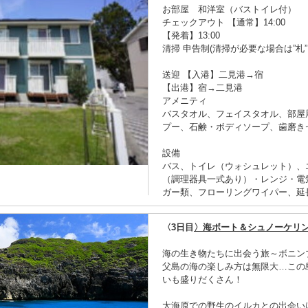
お部屋 和洋室（バストイレ付）
チェックアウト 【通常】14:00
【発着】13:00
清掃 申告制(清掃が必要な場合は”札
送迎 【入港】二見港→宿
【出港】宿→二見港
アメニティ
バスタオル、フェイスタオル、部屋
プー、石鹸・ボディソープ、歯磨き
設備
バス、トイレ（ウォシュレット）、
（調理器具一式あり）・レンジ・電
ガー類、フローリングワイパー、延
〈3日目
〉海ボート＆シュノーケリ
海の生き物たちに出会う旅～ボニン
父島の海の楽しみ方は無限大…この
いも盛りだくさん！
大海原での野生のイルカとの出会い