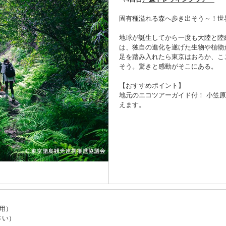
固有種溢れる森へ歩き出そう～！世
地球が誕生してから一度も大陸と陸
は、独自の進化を遂げた生物や植物
足を踏み入れたら東京はおろか、こ
そう。驚きと感動がそこにある。
【おすすめポイント】
地元のエコツアーガイド付！ 小笠
えます。
用）
さい）