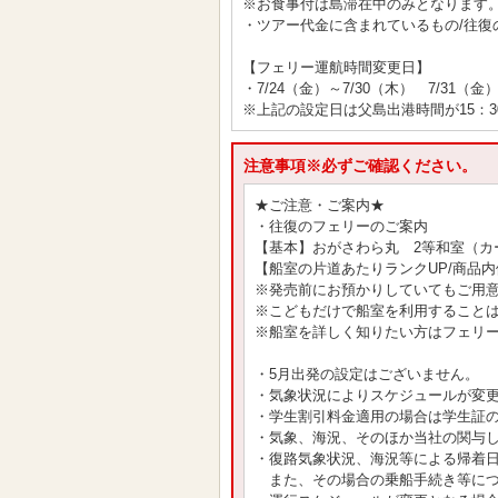
※お食事付は島滞在中のみとなります
・ツアー代金に含まれているもの/往復
【フェリー運航時間変更日】
・7/24（金）～7/30（木） 7/31（金
※上記の設定日は父島出港時間が15：3
注意事項※必ずご確認ください。
★ご注意・ご案内★
・往復のフェリーのご案内
【基本】おがさわら丸 2等和室（カ
【船室の片道あたりランクUP/商品
※発売前にお預かりしていてもご用
※こどもだけで船室を利用すること
※船室を詳しく知りたい方はフェリ
・5月出発の設定はございません。
・気象状況によりスケジュールが変
・学生割引料金適用の場合は学生証
・気象、海況、そのほか当社の関与
・復路気象状況、海況等による帰着
また、その場合の乗船手続き等につ