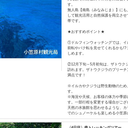
す。
無人島【南島（みなみじま）】にも
して観光活用と自然保護を両立させ
帯です。
★おすすめポイント★
①ドルフィンウォッチングでは、イ
前転やバク転を見せてくれるかも!?
しめます。
②12月下旬～5月初旬は、ザトウ
訪れます。ザトウクジラのブリーチ
満点です！
※イルカやクジラは野生動物のため
す。
※海況や天候、お客様の体力や季節
す。一部行程を変更する場合がござ
天然の水族館を思わせるような、カ
でのシュノーケルも楽しめる小笠原
〈4日目
〉森トレッキングツアー