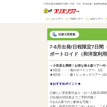
7-8月出発/日程限定7日間（7/24・7/31・8/14出発）★
バスツアー
TDRツアー
USJツアー
往復大型客船
7-8月出発/日程限定7日間
ポートロイド（和洋室利用
～小笠原を満喫！お得な海＆森ツアー付
★3日目・・・海のボートツアー 1日
★4日目・・・森トレッキングツアー 1日
★おすすめポイント★
◎嬉しい学生割引あり〈お一人様10,000円
◎出発の10日前までご予約可能！
◎お1人様でのご参加も可能！
※乳・幼児の設定はございません。こど