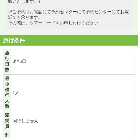
絡いたします。）
※ご予約はお電話にて予約センターにて予約センターにてお電
話でも承ります。
その際は、ツアーコードをお申し付けください。
旅行条件
旅
行
3泊6日
日
数
最
少
催
1人
行
人
数
添
乗
同行しません
員
利