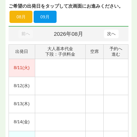
ご希望の出発日をタップして次画面にお進みください。
08月
09月
2026年08月
前へ
次へ
大人基本代金
予約へ
出発日
空席
下段：子供料金
進む
8/11(火)
8/12(水)
8/13(木)
8/14(金)