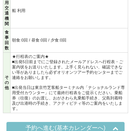
用
交
船 利用
通
機
関
食
事
朝食:0回 / 昼食:0回 / 夕食:0回
回
数
★行程表のご案内★
■出発5日前までにご登録されたメールアドレスへ行程表・ご
案内状をお送りいたします。上手く見られない、確認できな
い等がありましたら必ずオリオンツアー予約センターまでご
そ
連絡をお願いします。
の
■出発当日は東京竹芝客船ターミナル内「ナショナルランド専
他
用受付カウンター」にて最終行程表をご提示ください。乗船
券（往復）のお渡し、おがさわら丸乗船手続き、父島到着時
及び出港時の手続き、アクティビティ等のご案内をいたしま
す。
予約へ進む(基本カレンダーへ)