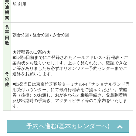
交
船 利用
通
機
関
食
事
朝食:3回 / 昼食:0回 / 夕食:0回
回
数
★行程表のご案内★
■出発5日前までにご登録されたメールアドレスへ行程表・ご
案内状をお送りいたします。上手く見られない、確認できな
い等がありましたら必ずオリオンツアー予約センターまでご
そ
連絡をお願いします。
の
■出発当日は東京竹芝客船ターミナル内「ナショナルランド専
他
用受付カウンター」にて最終行程表をご提示ください。乗船
券（往復）のお渡し、おがさわら丸乗船手続き、父島到着時
及び出港時の手続き、アクティビティ等のご案内をいたしま
す。
予約へ進む(基本カレンダーへ)