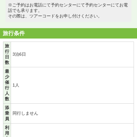
※ご予約はお電話にて予約センターにて予約センターにてお電
話でも承ります。
その際は、ツアーコードをお申し付けください。
旅行条件
旅
行
3泊6日
日
数
最
少
催
1人
行
人
数
添
乗
同行しません
員
利
用