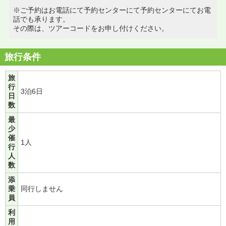
※ご予約はお電話にて予約センターにて予約センターにてお電
話でも承ります。
その際は、ツアーコードをお申し付けください。
旅行条件
旅
行
3泊6日
日
数
最
少
催
1人
行
人
数
添
乗
同行しません
員
利
用