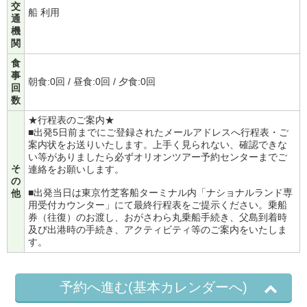
交
船 利用
通
機
関
食
事
朝食:0回 / 昼食:0回 / 夕食:0回
回
数
★行程表のご案内★
■出発5日前までにご登録されたメールアドレスへ行程表・ご
案内状をお送りいたします。上手く見られない、確認できな
い等がありましたら必ずオリオンツアー予約センターまでご
そ
連絡をお願いします。
の
■出発当日は東京竹芝客船ターミナル内「ナショナルランド専
他
用受付カウンター」にて最終行程表をご提示ください。乗船
券（往復）のお渡し、おがさわら丸乗船手続き、父島到着時
及び出港時の手続き、アクティビティ等のご案内をいたしま
す。
予約へ進む(基本カレンダーへ)