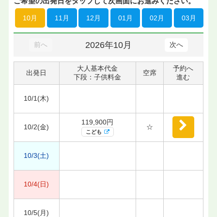
ご希望の出発日をタップして次画面にお進みください。
10月
11月
12月
01月
02月
03月
2026年10月
前へ
次へ
大人基本代金
予約へ
出発日
空席
下段：子供料金
進む
10/1(木)
119,900円
10/2(金)
☆
こども
10/3(土)
10/4(日)
10/5(月)