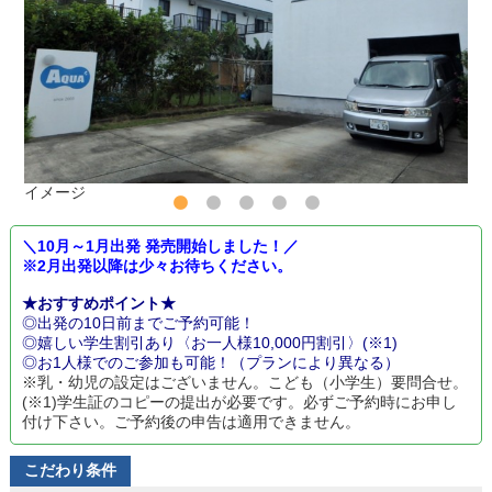
イメージ
＼10月～1月出発 発売開始しました！／
※2月出発以降は少々お待ちください。
★おすすめポイント★
◎出発の10日前までご予約可能！
◎嬉しい学生割引あり〈お一人様10,000円割引〉(※1)
◎お1人様でのご参加も可能！（プランにより異なる）
※乳・幼児の設定はございません。こども（小学生）要問合せ。
(※1)学生証のコピーの提出が必要です。必ずご予約時にお申し
付け下さい。ご予約後の申告は適用できません。
こだわり条件