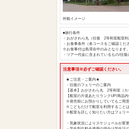
外観イメージ
■旅行条件
・おがさわら丸（往復 2等和室船室利
・お食事条件（各コースをご確認くだ
※お食事付は島滞在中のみとなります
・ツアー代金に含まれているもの/往復
注意事項※必ずご確認ください。
★ご注意・ご案内★
・往復のフェリーのご案内
【基本】おがさわら丸 2等和室（カ
【船室の片道あたりランクUP/商品
※発売前にお預かりしていてもご用
※こどもだけで船室を利用すること
※船室を詳しく知りたい方はフェリ
・気象状況によりスケジュールが変
・学生割引料金適用の場合は学生証