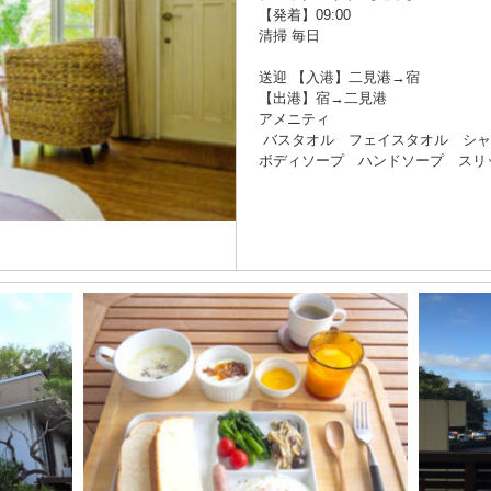
【発着】09:00
清掃 毎日
送迎 【入港】二見港→宿
【出港】宿→二見港
アメニティ
バスタオル フェイスタオル シャ
ボディソープ ハンドソープ スリ