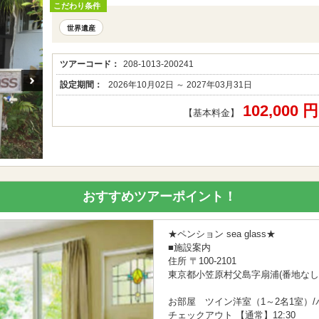
こだわり条件
世界遺産
ツアーコード：
208-1013-200241
設定期間：
2026年10月02日 ～ 2027年03月31日
102,000 
【基本料金】
おすすめツアーポイント！
★ペンション sea glass★
■施設案内
住所 〒100-2101
東京都小笠原村父島字扇浦(番地なし
お部屋 ツイン洋室（1～2名1室）
チェックアウト 【通常】12:30