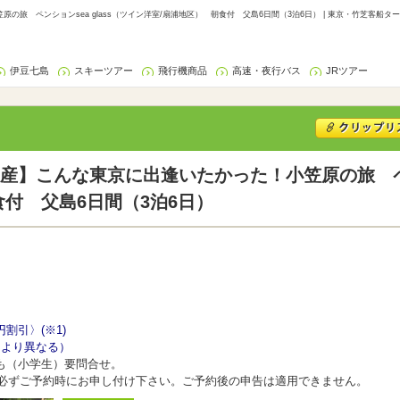
の旅 ペンションsea glass（ツイン洋室/扇浦地区） 朝食付 父島6日間（3泊6日） | 東京・竹芝客船タ
伊豆七島
スキーツアー
飛行機商品
高速・夜行バス
JRツアー
遺産】こんな東京に出逢いたかった！小笠原の旅 ペンシ
付 父島6日間（3泊6日）
割引〉(※1)
により異なる）
も（小学生）要問合せ。
。必ずご予約時にお申し付け下さい。ご予約後の申告は適用できません。