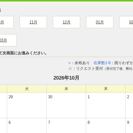
1
0月
11月
12月
01月
0
03月
て次画面にお進みください。
○
：余裕あり
在庫数1-9
：残りわず
☆
：リクエスト受付
（受付完了後、弊社
2026年10月
火
水
木
29
30
1
2
6
7
8
9