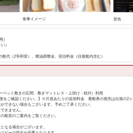
食事イメージ
景色
用）
さい）
。
の船代（2等和室）、燃油調整金、宿泊料金（往復船内含む）
ーペット敷きの広間、敷きマットレス・上掛け・枕付）利用
内便をご確認ください。】※片道あたりの追加料金 乗船券の発売は出発の2
意ができない場合もございます。予めご了承ください。
はできません。
ーの船室のご案内をご覧ください。
更となる場合がございます。
のコピーの提出が必要となります。