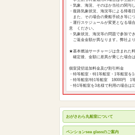
・気象、海況、そのほか当社の関与
・復路気象状況、海況等による帰着
また、その場合の乗船手続き等につ
・運行スケジュールが変更となる場
意 ください。
・気象状況、海況等の問題で参加で
ご返金金額が異なります。弊社より
★基本燃油サーチャージは含まれた
確定後、金額に差異が乗じた場合は
個室貸切追加料金及び割引料金
・特等船室・特1等船室・1等船室を
・特等船室/特1等船室 18000円 1等
・特1等船室を3名様で利用の場合は1室
おがさわら丸船室について
ペンションsea glassのご案内