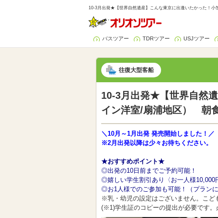
10-3月出発★【世界自然遺産】こんな東京に出逢いたかった！小笠原
バスツアー
TDRツアー
USJツアー
往復大型客船
10-3月出発★【世界自然
イン洋室/扇浦地区） 朝食
＼10月～1月出発 発売開始しました！／
※2月出発以降は少々お待ちください。
★おすすめポイント★
◎出発の10日前までご予約可能！
◎嬉しい学生割引あり〈お一人様10,000円
◎お1人様でのご参加も可能！（プラン
※乳・幼児の設定はございません。こど
(※1)学生証のコピーの提出が必要です