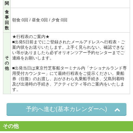
関
食
事
朝食:0回 / 昼食:0回 / 夕食:0回
回
数
★行程表のご案内★
■出発5日前までにご登録されたメールアドレスへ行程表・ご
案内状をお送りいたします。上手く見られない、確認できな
い等がありましたら必ずオリオンツアー予約センターまでご
そ
連絡をお願いします。
の
■出発当日は東京竹芝客船ターミナル内「ナショナルランド専
他
用受付カウンター」にて最終行程表をご提示ください。乗船
券（往復）のお渡し、おがさわら丸乗船手続き、父島到着時
及び出港時の手続き、アクティビティ等のご案内をいたしま
す。
予約へ進む(基本カレンダーへ)
その他