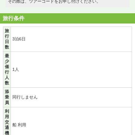
その際は、ツアーコードをお申し付けください。
旅行条件
旅
行
3泊6日
日
数
最
少
催
1人
行
人
数
添
乗
同行しません
員
利
用
交
船 利用
通
機