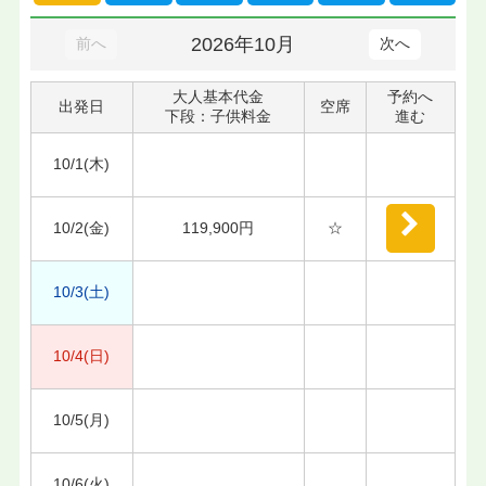
2026年10月
前へ
次へ
大人基本代金
予約へ
出発日
空席
下段：子供料金
進む
10/1(木)
10/2(金)
119,900円
☆
10/3(土)
10/4(日)
10/5(月)
10/6(火)