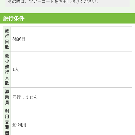
その際は、ツアーコードをお申し付けください。
旅行条件
旅
行
3泊6日
日
数
最
少
催
1人
行
人
数
添
乗
同行しません
員
利
用
交
船 利用
通
機