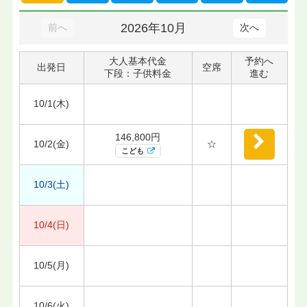
2026年10月
前へ
次へ
大人基本代金
予約へ
出発日
空席
下段：子供料金
進む
10/1(木)
146,800円
10/2(金)
☆
こども
10/3(土)
10/4(日)
10/5(月)
10/6(火)