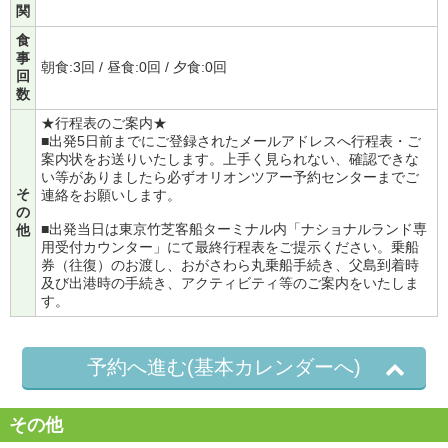
関
食
事
朝食:3回 / 昼食:0回 / 夕食:0回
回
数
★行程表のご案内★
■出発5日前までにご登録されたメールアドレスへ行程表・ご
案内状をお送りいたします。上手く見られない、確認できな
い等がありましたら必ずオリオンツアー予約センターまでご
そ
連絡をお願いします。
の
■出発当日は東京竹芝客船ターミナル内「ナショナルランド専
他
用受付カウンター」にて最終行程表をご提示ください。乗船
券（往復）のお渡し、おがさわら丸乗船手続き、父島到着時
及び出港時の手続き、アクティビティ等のご案内をいたしま
す。
予約へ進む(基本カレンダーへ)
その他