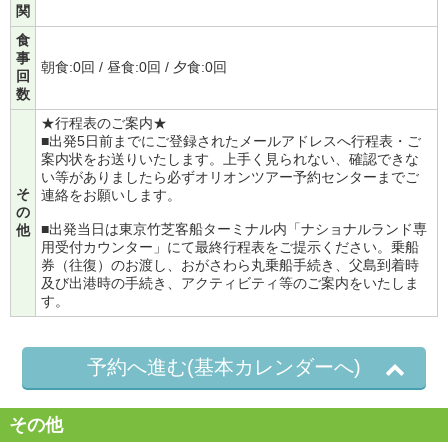
関
食
事
朝食:0回 / 昼食:0回 / 夕食:0回
回
数
★行程表のご案内★
■出発5日前までにご登録されたメールアドレスへ行程表・ご
案内状をお送りいたします。上手く見られない、確認できな
い等がありましたら必ずオリオンツアー予約センターまでご
そ
連絡をお願いします。
の
■出発当日は東京竹芝客船ターミナル内「ナショナルランド専
他
用受付カウンター」にて最終行程表をご提示ください。乗船
券（往復）のお渡し、おがさわら丸乗船手続き、父島到着時
及び出港時の手続き、アクティビティ等のご案内をいたしま
す。
予約へ進む(基本カレンダーへ)
その他