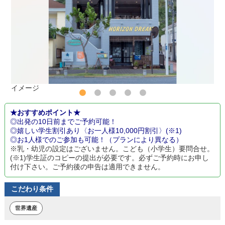
イメージ
★おすすめポイント★
◎出発の10日前までご予約可能！
◎嬉しい学生割引あり〈お一人様10,000円割引〉(※1)
◎お1人様でのご参加も可能！（プランにより異なる）
※乳・幼児の設定はございません。こども（小学生）要問合せ。
(※1)学生証のコピーの提出が必要です。必ずご予約時にお申し
付け下さい。ご予約後の申告は適用できません。
こだわり条件
世界遺産