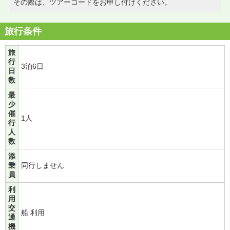
その際は、ツアーコードをお申し付けください。
旅行条件
旅
行
3泊6日
日
数
最
少
催
1人
行
人
数
添
乗
同行しません
員
利
用
交
船 利用
通
機