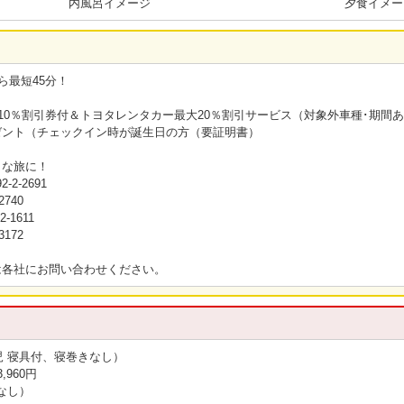
内風呂イメージ
夕食イメー
ら最短45分！
10％割引券付＆トヨタレンタカー最大20％割引サービス（対象外車種･期間
ント（チェックイン時が誕生日の方（要証明書）
まな旅に！
2-2691
740
1611
172
は各社にお問い合わせください。
児 寝具付、寝巻きなし）
,960円
なし）