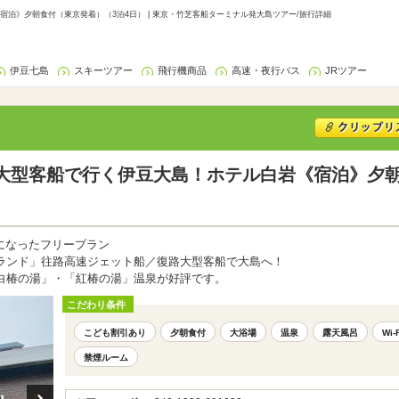
泊》夕朝食付（東京発着）（3泊4日） | 東京・竹芝客船ターミナル発大島ツアー/旅行詳細
伊豆七島
スキーツアー
飛行機商品
高速・夜行バス
JRツアー
大型客船で行く伊豆大島！ホテル白岩《宿泊》夕朝
になったフリープラン
ランド」往路高速ジェット船／復路大型客船で大島へ！
白椿の湯」・「紅椿の湯」温泉が好評です。
こだわり条件
こども割引あり
夕朝食付
大浴場
温泉
露天風呂
Wi
禁煙ルーム