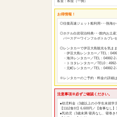
客室：和室（一例）
お得情報！
◎往復高速ジェット船利用･･･熱海か
◎ホテル白岩宿泊特典･･･館内お土産
バースデーワインフルボトルプレゼ
◎レンタカーで伊豆大島観光を気ま
・伊豆大島レンタカー／TEL：04992-
・海洋レンタカー／TEL：04992-2-2
・トヨタレンタカー／TEL0：4992-2-
・元町レンタカー／TEL：04992-2-3
※レンタカーのご予約・料金の詳細
注意事項※必ずご確認ください。
●幼児料金（3歳以上の小学生未就学
【1泊2食付】6,600円／【食事なし】3
●乳幼児（3歳未満 寝具なし、寝巻き