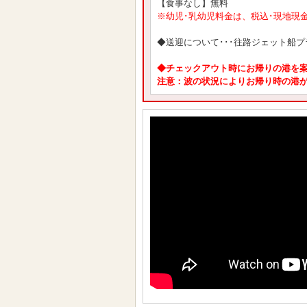
【食事なし】無料
※幼児･乳幼児料金は、税込･現地現
◆送迎について･･･往路ジェット船
◆チェックアウト時にお帰りの港を
注意：波の状況によりお帰り時の港