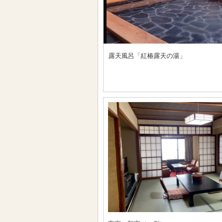
露天風呂「紅椿露天の湯」