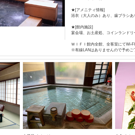
★[アメニティ情報]
浴衣（大人のみ）あり、歯ブラシあ
★[館内施設]
宴会場、お土産処、コインランドリ
ＷＩＦＩ館内全館、全客室にてWi-
※有線LANはありませんので予めご