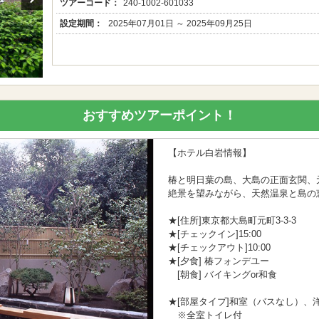
ツアーコード：
240-1002-601033
設定期間：
2025年07月01日 ～ 2025年09月25日
おすすめツアーポイント！
【ホテル白岩情報】
椿と明日葉の島、大島の正面玄関、
絶景を望みながら、天然温泉と島の
★[住所]東京都大島町元町3-3-3
★[チェックイン]15:00
★[チェックアウト]10:00
★[夕食] 椿フォンデユー
[朝食] バイキングor和食
★[部屋タイプ]和室（バスなし）、
※全室トイレ付