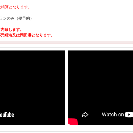
金精算となります。
プランのみ（要予約）
案内致します。
が元町港又は岡田港となります。