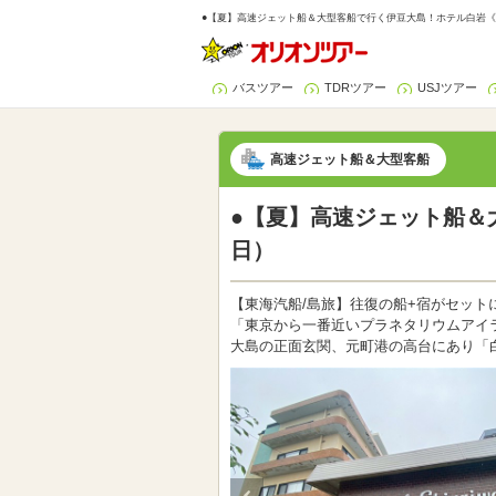
●【夏】高速ジェット船＆大型客船で行く伊豆大島！ホテル白岩《宿
バスツアー
TDRツアー
USJツアー
高速ジェット船＆大型客船
●【夏】高速ジェット船＆
日）
【東海汽船/島旅】往復の船+宿がセット
「東京から一番近いプラネタリウムアイ
大島の正面玄関、元町港の高台にあり「