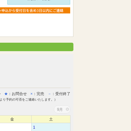
か
★
：お問合せ
×
：完売
－
：受付終了
より予約の可否をご連絡いたします。）
9月
金
土
1