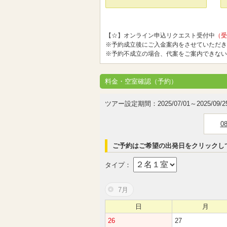
【☆】オンライン申込リクエスト受付中
（受
※予約成立後にご入金案内をさせていただき
※予約不成立の場合、代案をご案内できない
料金・空室確認（予約）
ツアー設定期間：2025/07/01～2025/09/2
0
ご予約はご希望の出発日をクリックし
タイプ：
7月
日
月
26
27