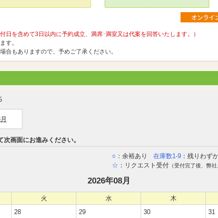
付日を含めて3日以内に予約成立、満席･満室又は代案を回答いたします。）
ます。
場合もありますので、予めご了承ください。
5
8月
て次画面にお進みください。
○
：余裕あり
在庫数1-9
：残りわず
☆
：リクエスト受付
（受付完了後、弊社
2026年08月
火
水
木
28
29
30
31