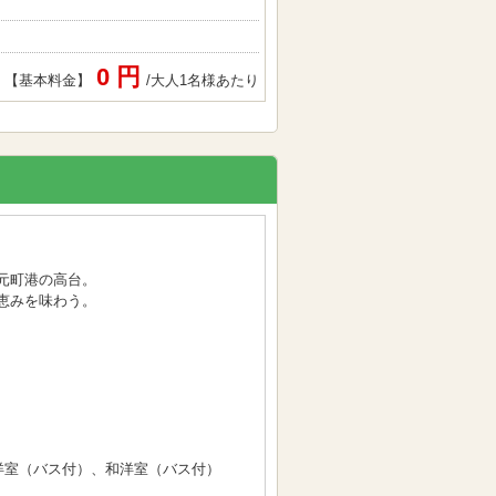
0 円
【基本料金】
/大人1名様あたり
元町港の高台。
恵みを味わう。
洋室（バス付）、和洋室（バス付）