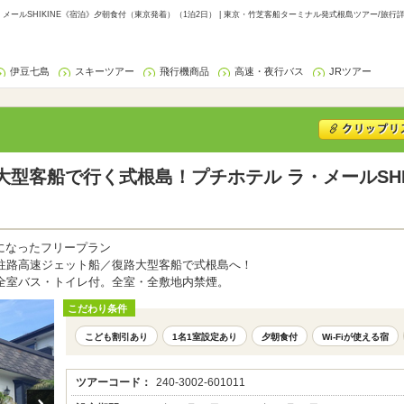
ールSHIKINE《宿泊》夕朝食付（東京発着）（1泊2日） | 東京・竹芝客船ターミナル発式根島ツアー/旅行
伊豆七島
スキーツアー
飛行機商品
高速・夜行バス
JRツアー
型客船で行く式根島！プチホテル ラ・メールSHI
になったフリープラン
往路高速ジェット船／復路大型客船で式根島へ！
全室バス・トイレ付。全室・全敷地内禁煙。
こだわり条件
こども割引あり
1名1室設定あり
夕朝食付
Wi-Fiが使える宿
ツアーコード：
240-3002-601011