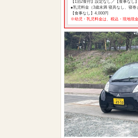
【1泊2食付】設定なし／【食事なし】7
●乳児料金（3歳未満 寝具なし、寝巻
【食事なし】4,000円
※幼児・乳児料金は、税込・現地現