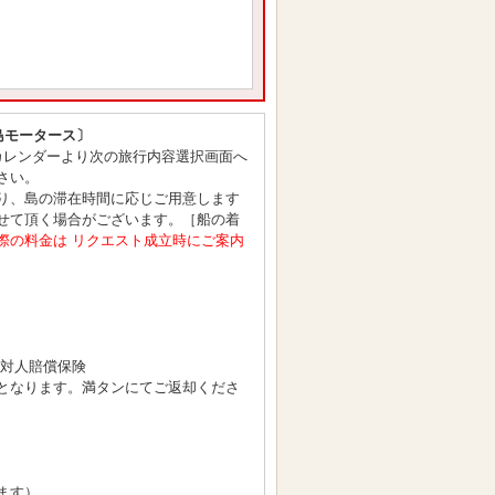
島モータース〕
カレンダーより次の旅行内容選択画面へ
さい。
り、島の滞在時間に応じご用意します
せて頂く場合がございます。［船の着
際の料金は リクエスト成立時にご案内
/対人賠償保険
となります。満タンにてご返却くださ
ます）