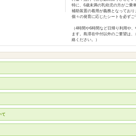
特に、6歳未満の乳幼児の方がご乗
補助装置の着用が義務となっており
個々の発育に応じたシートを必ずご
（4時間や6時間など日帰り利用や
ます。島滞在中付以外のご要望は、
絡ください。）
）
いて
。