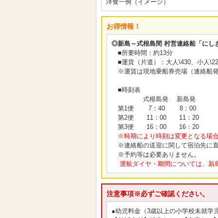
洋食一例（イメージ）
お得情報！
◎新島～式根島間 村営連絡船「にし
■所要時間：約13分
■運賃（片道）：大人\430、小人\22
※運賃は現地乗船券売場（連絡船発
■時刻表
式根島発 新島発
第1便 7：40 8：00
第2便 11：00 11：20
第3便 16：00 16：20
※時期により時刻は変更となる場
※連絡船の送迎に関して宿泊先に直
※予約等は必要ありません。
運航ダイヤ・期間については、新島村役
注意事項※必ずご確認ください。
●幼児料金（3歳以上の小学校未就学