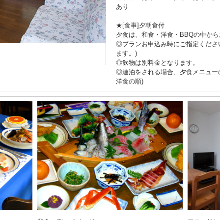
あり
★[食事]夕朝食付
夕食は、和食・洋食・BBQの中か
◎プランお申込み時にご指定くださ
ます。)
◎飲物は別料金となります。
◎連泊をされる場合、夕食メニュー
洋食の順)