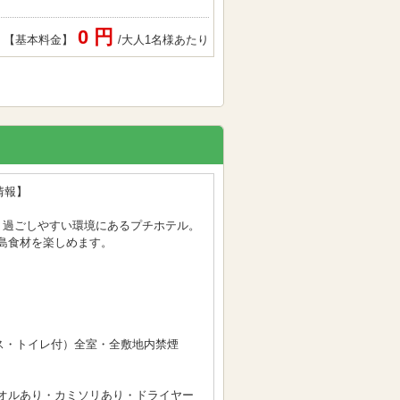
0 円
【基本料金】
/大人1名様あたり
情報】
く過ごしやすい環境にあるプチホテル。
島食材を楽しめます。
バス・トイレ付）全室・全敷地内禁煙
オルあり・カミソリあり・ドライヤー