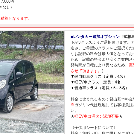
,000円
きなし）
金精算となります。
■レンタカー追加オプション
〔式根
下記3クラスよりご選択頂けます。
進み、ご希望のクラスをご選択くだ
なお記載の料金は最大値となってお
ため、記載の料金より安くご案内さ
発時間が日程により異なるため、
実
させて頂きます。
］
▼軽自動車クラス（定員：4名）
▼軽EV車クラス（定員：4名）
▼普通車クラス（定員：5～8名）
料金に含まれるもの：貸出基本料金
※
ガソリン代は現地にてお客様負担
い。
★
軽EV車は満タン返却不要
★
《子供用シートについて》
料金：無料（但し数に限りがござい