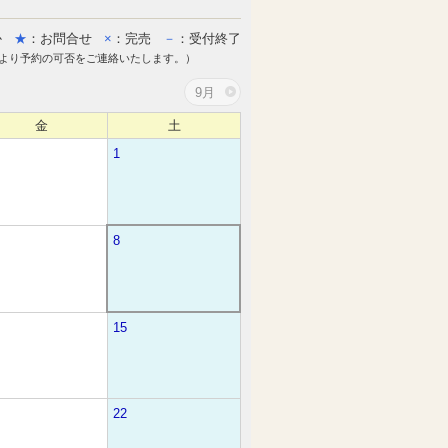
か
★
：お問合せ
×
：完売
－
：受付終了
より予約の可否をご連絡いたします。）
9月
金
土
1
8
15
22