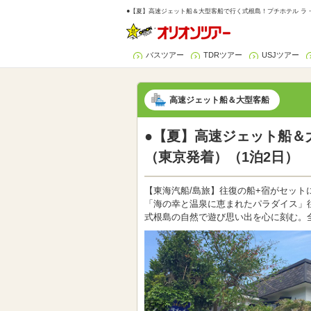
●【夏】高速ジェット船＆大型客船で行く式根島！プチホテル ラ・メ
バスツアー
TDRツアー
USJツアー
高速ジェット船＆大型客船
●【夏】高速ジェット船＆大
（東京発着）（1泊2日）
【東海汽船/島旅】往復の船+宿がセット
「海の幸と温泉に恵まれたパラダイス」
式根島の自然で遊び思い出を心に刻む。