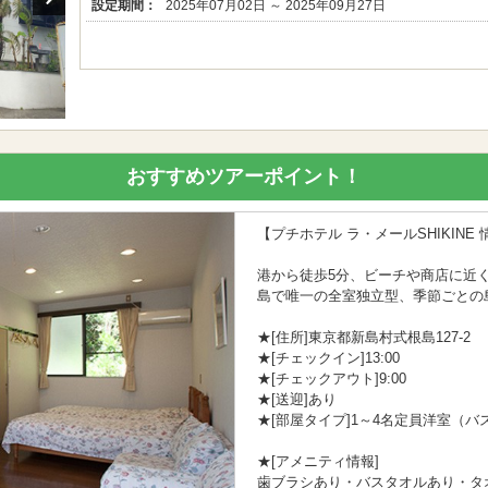
設定期間：
2025年07月02日 ～ 2025年09月27日
おすすめツアーポイント！
【プチホテル ラ・メールSHIKINE 
港から徒歩5分、ビーチや商店に近
島で唯一の全室独立型、季節ごとの
★[住所]東京都新島村式根島127-2
★[チェックイン]13:00
★[チェックアウト]9:00
★[送迎]あり
★[部屋タイプ]1～4名定員洋室（
★[アメニティ情報]
歯ブラシあり・バスタオルあり・タ