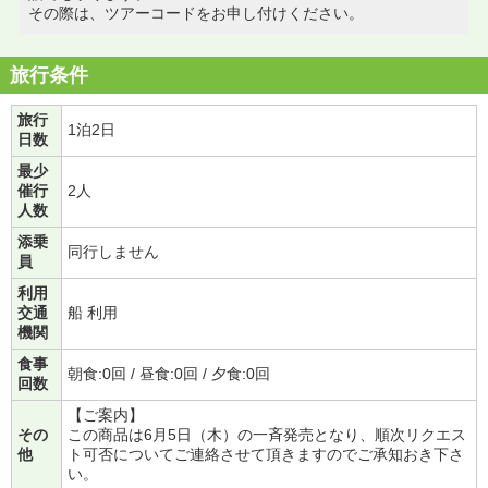
その際は、ツアーコードをお申し付けください。
旅行条件
旅行
1泊2日
日数
最少
催行
2人
人数
添乗
同行しません
員
利用
交通
船 利用
機関
食事
朝食:0回 / 昼食:0回 / 夕食:0回
回数
【ご案内】
その
この商品は6月5日（木）の一斉発売となり、順次リクエス
他
ト可否についてご連絡させて頂きますのでご承知おき下さ
い。