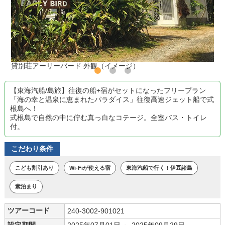
貸別荘アーリーバード 外観（イメージ）
【東海汽船/島旅】往復の船+宿がセットになったフリープラン
「海の幸と温泉に恵まれたパラダイス」往復高速ジェット船で式
根島へ！
式根島で自然の中に佇む真っ白なコテージ。全室バス・トイレ
付。
こだわり条件
こども割引あり
Wi-Fiが使える宿
東海汽船で行く！伊豆諸島
素泊まり
ツアーコード
240-3002-901021
設定期間
2025年07月01日 ～ 2025年09月29日