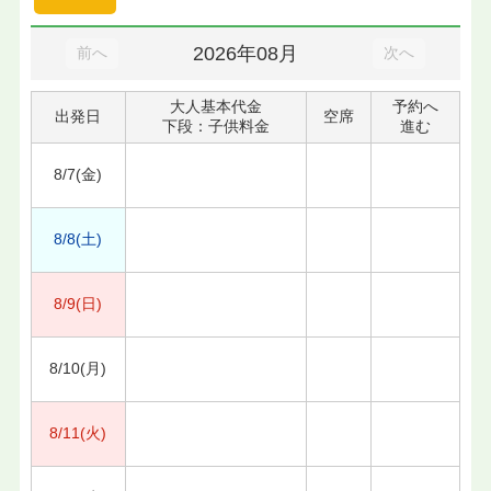
2026年08月
前へ
次へ
大人基本代金
予約へ
出発日
空席
下段：子供料金
進む
8/7(金)
8/8(土)
8/9(日)
8/10(月)
8/11(火)