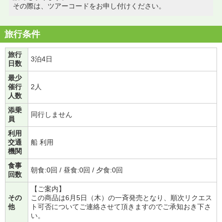
その際は、ツアーコードをお申し付けください。
旅行条件
旅行
3泊4日
日数
最少
催行
2人
人数
添乗
同行しません
員
利用
交通
船 利用
機関
食事
朝食:0回 / 昼食:0回 / 夕食:0回
回数
【ご案内】
その
この商品は6月5日（木）の一斉発売となり、順次リクエス
他
ト可否についてご連絡させて頂きますのでご承知おき下さ
い。