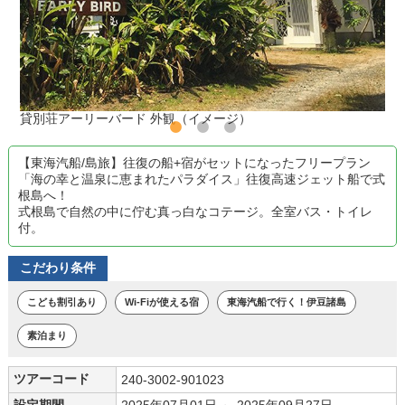
貸別荘アーリーバード 外観（イメージ）
【東海汽船/島旅】往復の船+宿がセットになったフリープラン
「海の幸と温泉に恵まれたパラダイス」往復高速ジェット船で式
根島へ！
式根島で自然の中に佇む真っ白なコテージ。全室バス・トイレ
付。
こだわり条件
こども割引あり
Wi-Fiが使える宿
東海汽船で行く！伊豆諸島
素泊まり
ツアーコード
240-3002-901023
設定期間
2025年07月01日 ～ 2025年09月27日