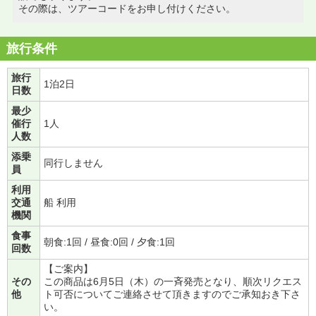
その際は、ツアーコードをお申し付けください。
旅行条件
旅行
1泊2日
日数
最少
催行
1人
人数
添乗
同行しません
員
利用
交通
船 利用
機関
食事
朝食:1回 / 昼食:0回 / 夕食:1回
回数
【ご案内】
その
この商品は6月5日（木）の一斉発売となり、順次リクエス
他
ト可否についてご連絡させて頂きますのでご承知おき下さ
い。