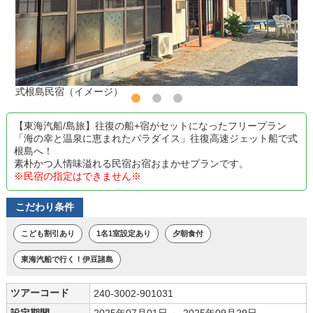
式根島民宿（イメージ）
【東海汽船/島旅】往復の船+宿がセットになったフリープラン
「海の幸と温泉に恵まれたパラダイス」往復高速ジェット船で式
根島へ！
素朴かつ人情味溢れる民宿お宿おまかせプランです。
※民宿の指定はできません※
こだわり条件
こども割引あり
1名1室設定あり
夕朝食付
東海汽船で行く！伊豆諸島
ツアーコード
240-3002-901031
設定期間
2025年07月01日 ～ 2025年09月29日