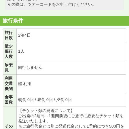
その際は、ツアーコードをお申し付けください。
旅行条件
旅行
2泊4日
日数
最少
催行
1人
人数
添乗
同行しません
員
利用
交通
船 利用
機関
食事
朝食:0回 / 昼食:0回 / 夕食:0回
回数
【チケット類の発送について】
ご出発の2週間～1週間前後にご旅行に必要なチケット類を
発送いたします。
その
※ご旅行代金とは別に発送代金として1予約につき500円を