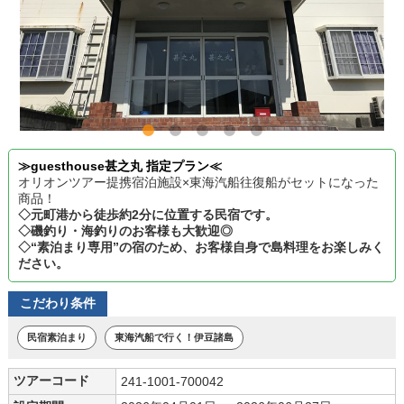
≫guesthouse甚之丸 指定プラン≪
オリオンツアー提携宿泊施設×東海汽船往復船がセットになった
商品！
◇元町港から徒歩約2分に位置する民宿です。
◇磯釣り・海釣りのお客様も大歓迎◎
◇“素泊まり専用”の宿のため、お客様自身で島料理をお楽しみく
ださい。
こだわり条件
民宿素泊まり
東海汽船で行く！伊豆諸島
ツアーコード
241-1001-700042