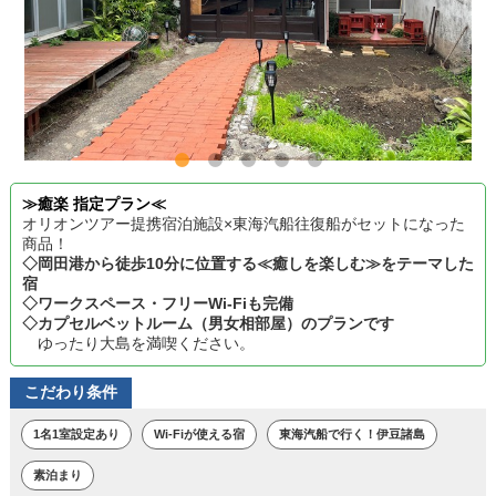
≫癒楽 指定プラン≪
オリオンツアー提携宿泊施設×東海汽船往復船がセットになった
商品！
◇岡田港から徒歩10分に位置する≪癒しを楽しむ≫をテーマした
宿
◇ワークスペース・フリーWi-Fiも完備
◇カプセルベットルーム（男女相部屋）のプランです
ゆったり大島を満喫ください。
こだわり条件
1名1室設定あり
Wi-Fiが使える宿
東海汽船で行く！伊豆諸島
素泊まり