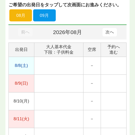
ご希望の出発日をタップして次画面にお進みください。
08月
09月
2026年08月
前へ
次へ
大人基本代金
予約へ
出発日
空席
下段：子供料金
進む
8/8(土)
－
8/9(日)
－
8/10(月)
－
8/11(火)
－