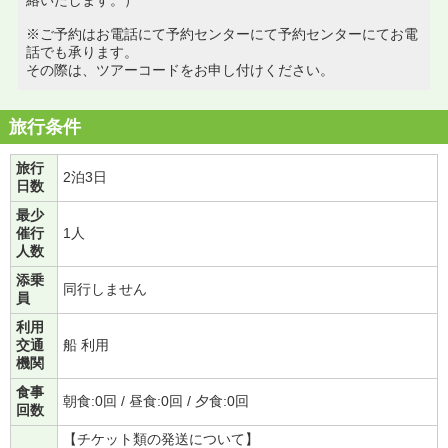
※ご予約はお電話にて予約センターにて予約センターにてお電
話でも承ります。
その際は、ツアーコードをお申し付けください。
旅行条件
旅行
2泊3日
日数
最少
催行
1人
人数
添乗
同行しません
員
利用
交通
船 利用
機関
食事
朝食:0回 / 昼食:0回 / 夕食:0回
回数
【チケット類の発送について】