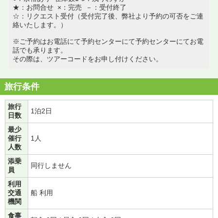
★：お問合せ ×：完売 －：受付終了
☆：リクエスト受付（受付完了後、弊社より予約の可否をご連
絡いたします。）
※ご予約はお電話にて予約センターにて予約センターにてお電
話でも承ります。
その際は、ツアーコードをお申し付けください。
旅行条件
旅行
1泊2日
日数
最少
催行
1人
人数
添乗
同行しません
員
利用
交通
船 利用
機関
食事