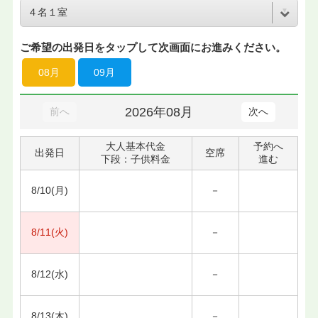
ご希望の出発日をタップして次画面にお進みください。
08月
09月
2026年08月
前へ
次へ
大人基本代金
予約へ
出発日
空席
下段：子供料金
進む
8/10(月)
－
8/11(火)
－
8/12(水)
－
8/13(木)
－