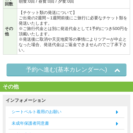
朝食:0回 / 昼食:0回 / 夕食:0回
回数
【チケット類の発送について】
ご出発の2週間～1週間前後にご旅行に必要なチケット類を
発送いたします。
その
※ご旅行代金とは別に発送代金として1予約につき500円を
他
頂戴いたします。
※発送後に取消や天災地変等の事情によりツアーが中止と
なった場合、発送代金はご返金できませんのでご了承下さ
い。
予約へ進む(基本カレンダーへ)
その他
インフォメーション
シートベルト着用のお願い
未成年保護者同意書