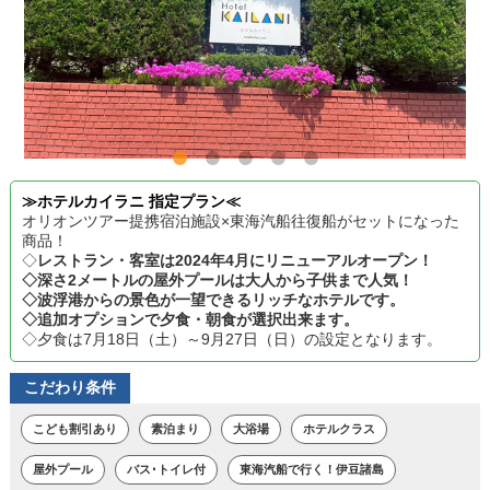
≫ホテルカイラニ 指定プラン≪
オリオンツアー提携宿泊施設×東海汽船往復船がセットになった
商品！
◇
レストラン・客室は2024年4月にリニューアルオープン！
◇深さ2メートルの屋外プールは大人から子供まで人気！
◇波浮港からの景色が一望できるリッチなホテルです。
◇追加オプションで夕食・朝食が選択出来ます。
◇夕食は7月18日（土）～9月27日（日）の設定となります。
こだわり条件
こども割引あり
素泊まり
大浴場
ホテルクラス
屋外プール
バス･トイレ付
東海汽船で行く！伊豆諸島