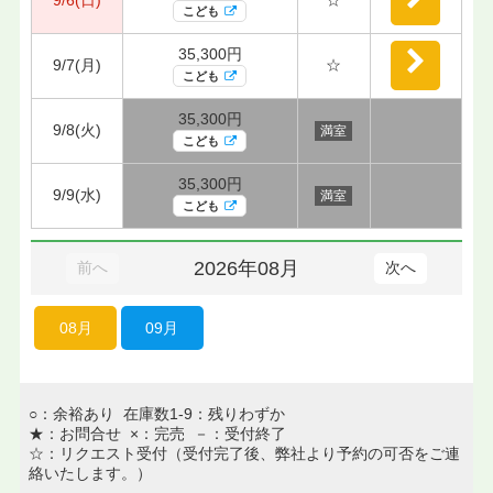
こども
35,300円
9/7(月)
☆
こども
35,300円
9/8(火)
満室
こども
35,300円
9/9(水)
満室
こども
2026年08月
前へ
次へ
08月
09月
○：余裕あり 在庫数1-9：残りわずか
★：お問合せ ×：完売 －：受付終了
☆：リクエスト受付（受付完了後、弊社より予約の可否をご連
絡いたします。）