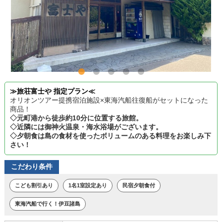
≫旅荘富士や 指定プラン≪
オリオンツアー提携宿泊施設×東海汽船往復船がセットになった
商品！
◇元町港から徒歩約10分に位置する旅館。
◇近隣には御神火温泉・海水浴場がございます。
◇夕朝食は島の食材を使ったボリュームのある料理をお楽しみ下
さい！
こだわり条件
こども割引あり
1名1室設定あり
民宿夕朝食付
東海汽船で行く！伊豆諸島