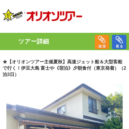
ツアー詳細
★【オリオンツアー主催夏秋】高速ジェット船＆大型客船
で行く！伊豆大島 富士や《宿泊》夕朝食付（東京発着）（2
泊3日）