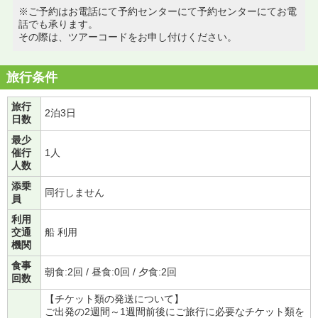
※ご予約はお電話にて予約センターにて予約センターにてお電
話でも承ります。
その際は、ツアーコードをお申し付けください。
旅行条件
旅行
2泊3日
日数
最少
催行
1人
人数
添乗
同行しません
員
利用
交通
船 利用
機関
食事
朝食:2回 / 昼食:0回 / 夕食:2回
回数
【チケット類の発送について】
ご出発の2週間～1週間前後にご旅行に必要なチケット類を