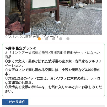
ゲストハウス露伴 外観（イメージ）
≫露伴 指定プラン≪
オリオンツアー提携宿泊施設×東海汽船往復船がセットになった
商品！
◇多くの文人・墨客が訪れた波浮港の空き家・古民家をフルリノ
ベーション。
◇大正ロマンで満ち溢れる空間には、小説や漫画など3,000冊の
本♪
◇洋室は2台のベッドに加え、赤いソファに木材の壁と、レトロ
な雰囲気のお部屋。
◇風情ある波浮の街並みを、お気に入りの本と共にお楽しみくだ
さい。
こだわり条件