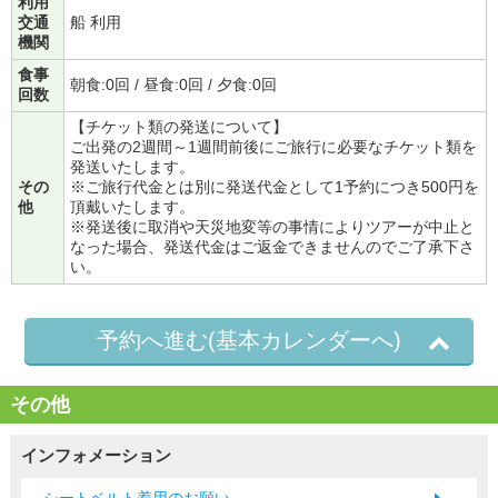
利用
交通
船 利用
機関
食事
朝食:0回 / 昼食:0回 / 夕食:0回
回数
【チケット類の発送について】
ご出発の2週間～1週間前後にご旅行に必要なチケット類を
発送いたします。
その
※ご旅行代金とは別に発送代金として1予約につき500円を
他
頂戴いたします。
※発送後に取消や天災地変等の事情によりツアーが中止と
なった場合、発送代金はご返金できませんのでご了承下さ
い。
予約へ進む(基本カレンダーへ)
その他
インフォメーション
シートベルト着用のお願い