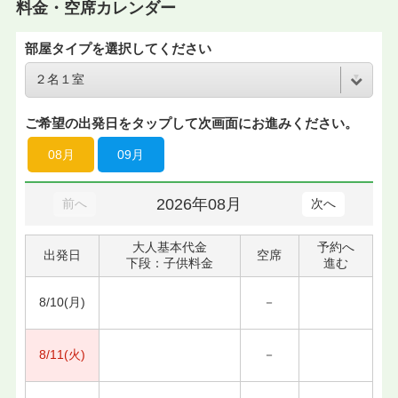
料金・空席カレンダー
部屋タイプを選択してください
ご希望の出発日をタップして次画面にお進みください。
08月
09月
2026年08月
前へ
次へ
大人基本代金
予約へ
出発日
空席
下段：子供料金
進む
8/10(月)
－
8/11(火)
－