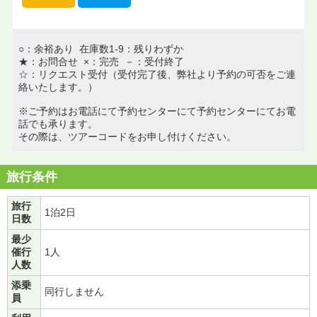
○：余裕あり 在庫数1-9：残りわずか
★：お問合せ ×：完売 －：受付終了
☆：リクエスト受付（受付完了後、弊社より予約の可否をご連
絡いたします。）
※ご予約はお電話にて予約センターにて予約センターにてお電
話でも承ります。
その際は、ツアーコードをお申し付けください。
旅行条件
旅行
1泊2日
日数
最少
催行
1人
人数
添乗
同行しません
員