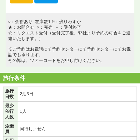
○：余裕あり 在庫数1-9：残りわずか
★：お問合せ ×：完売 －：受付終了
☆：リクエスト受付（受付完了後、弊社より予約の可否をご連
絡いたします。）
※ご予約はお電話にて予約センターにて予約センターにてお電
話でも承ります。
その際は、ツアーコードをお申し付けください。
旅行条件
旅行
2泊3日
日数
最少
催行
1人
人数
添乗
同行しません
員