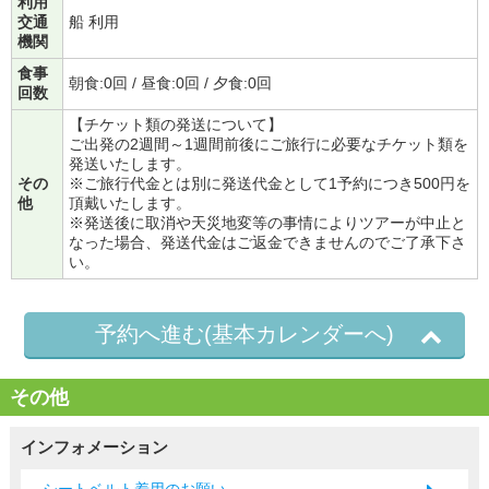
利用
交通
船 利用
機関
食事
朝食:0回 / 昼食:0回 / 夕食:0回
回数
【チケット類の発送について】
ご出発の2週間～1週間前後にご旅行に必要なチケット類を
発送いたします。
その
※ご旅行代金とは別に発送代金として1予約につき500円を
他
頂戴いたします。
※発送後に取消や天災地変等の事情によりツアーが中止と
なった場合、発送代金はご返金できませんのでご了承下さ
い。
予約へ進む(基本カレンダーへ)
その他
インフォメーション
シートベルト着用のお願い