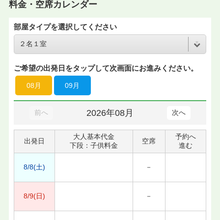
料金・空席カレンダー
部屋タイプを選択してください
ご希望の出発日をタップして次画面にお進みください。
08月
09月
2026年08月
前へ
次へ
大人基本代金
予約へ
出発日
空席
下段：子供料金
進む
8/8(土)
－
8/9(日)
－