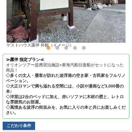
ゲストハウス露伴 外観（イメージ）
≫露伴 指定プラン≪
オリオンツアー提携宿泊施設×東海汽船往復船がセットになった
商品！
◇多くの文人・墨客が訪れた波浮港の空き家・古民家をフルリノ
ベーション。
◇大正ロマンで満ち溢れる空間には、小説や漫画など3,000冊の
本♪
◇洋室は2台のベッドに加え、赤いソファに木材の壁と、レトロ
な雰囲気のお部屋。
◇風情ある波浮の街並みを、お気に入りの本と共にお楽しみくだ
さい。
こだわり条件