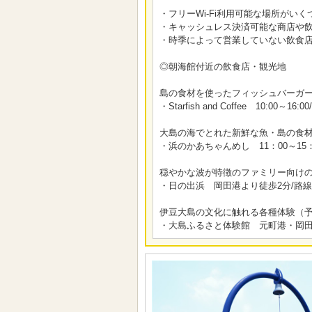
・フリーWi-Fi利用可能な場所がいくつかござ
・キャッシュレス決済可能な商店や
・時季によって営業していない飲食
◎朝海館付近の飲食店・観光地
島の食材を使ったフィッシュバーガー
・Starfish and Coffee 10:0
大島の海でとれた新鮮な魚・島の食
・浜のかあちゃんめし 11：00～15
穏やかな波が特徴のファミリー向け
・日の出浜 岡田港より徒歩2分/路線
伊豆大島の文化に触れる各種体験（
・大島ふるさと体験館 元町港・岡田