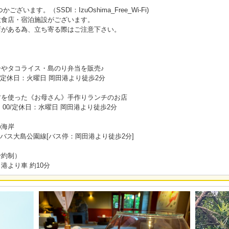
います。（SSDI：IzuOshima_Free_Wi-Fi)
飲食店・宿泊施設がございます。
店がある為、立ち寄る際はご注意下さい。
やタコライス・島のり弁当を販売♪
0～16:00/定休日：火曜日 岡田港より徒歩2分
材を使った《お母さん》手作りランチのお店
：00/定休日：水曜日 岡田港より徒歩2分
の海岸
バス大島公園線[バス停：岡田港より徒歩2分]
予約制）
港より車 約10分