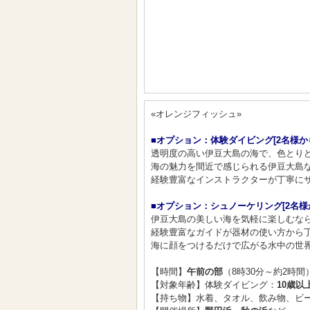
«オレンジフィッシュ»
■オプション：体験ダイビング[2名様か
透明度の高い伊豆大島の海で、色とりど
海の魅力を間近で感じられる伊豆大島な
経験豊富なインストラクターが丁寧にサ
■オプション：シュノーケリング[2名様
伊豆大島の美しい海を気軽に楽しむなら
経験豊富なガイドが器材の使い方から
海に顔をつけるだけで広がる水中の世界
【時間】
午前の部
（8時30分～約2時間
【対象年齢】体験ダイビング：
10歳以
【持ち物】水着、タオル、飲み物、ビー