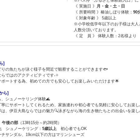
※バス停「ふるさと体験館入口」に
《 実施日 》
月・金・土・日
《 所要時間 》椿油しぼり体験：
90
《 対象年齢 》 5歳以上
※小学校低学年以下のお子様は大人
人数分頂いております。
《 定 員 》 体験人数：2名様より
ら]
りの魚たちが泳ぐ様子を間近で観察することができます🐟
らではのアクティビティです˖✧
ポートする為、初めての方でも安心してお楽しみいただけます🌟
から]
、シュノーケリング体験🌊
丁寧にサポートしてくれるため、家族連れや初心者でも気軽に安心してお楽しみ
は、伊豆大島ならではの魅力🔍泳ぎながら海の生き物たちとの出会いを楽しめ
）
午後の部
（13時15分～約2時間）
上
シュノーケリング：
5歳以上
初心者でもOK
チサンダル、19cm以下の方はマリンシューズ