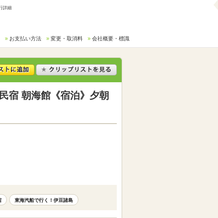
行詳細
お支払い方法
変更・取消料
会社概要・標識
民宿 朝海館《宿泊》夕朝
宿
東海汽船で行く！伊豆諸島