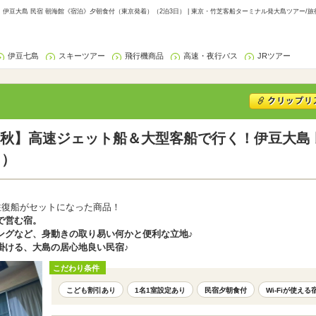
豆大島 民宿 朝海館《宿泊》夕朝食付（東京発着）（2泊3日） | 東京・竹芝客船ターミナル発大島ツアー/旅
伊豆七島
スキーツアー
飛行機商品
高速・夜行バス
JRツアー
秋】高速ジェット船＆大型客船で行く！伊豆大島 
日）
往復船がセットになった商品！
で営む宿。
ングなど、身動きの取り易い何かと便利な立地♪
掛ける、大島の居心地良い民宿♪
こだわり条件
こども割引あり
1名1室設定あり
民宿夕朝食付
Wi-Fiが使える