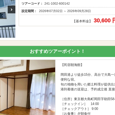
ツアーコード：
241-1002-600142
設定期間：
2026年07月02日 ～ 2026年09月28日
30,600
【基本料金】
おすすめツアーポイント！
【民宿朝海館】
岡田港より徒歩15分、高台で大島
便利な宿。
旬の地物を用いた郷土料理が提供出
港到着後の送迎は、予約成立後 直
［住所］東京都大島町岡田字助田58-
［チェックイン］ 14:00
［チェックアウト］ 9:00
［お食事］夕朝食付