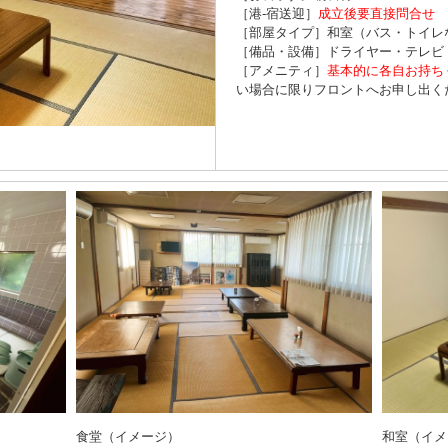
［港-宿送迎］
成立後要直接問合せ
［部屋タイプ］和室（バス・トイレ
［備品・設備］ドライヤー・テレビ
［アメニティ］
基本的に各自お持ち
い場合に限りフロントへお申し出く
食堂（イメージ）
和室（イメ