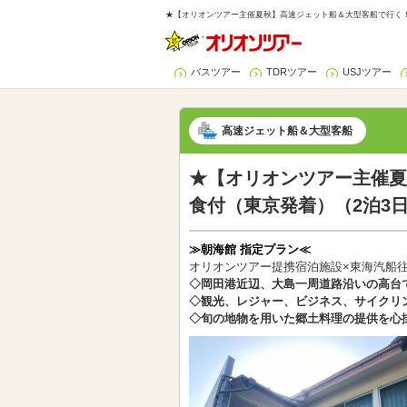
★【オリオンツアー主催夏秋】高速ジェット船＆大型客船で行く！伊
バスツアー
TDRツアー
USJツアー
高速ジェット船＆大型客船
★【オリオンツアー主催夏
食付（東京発着）（2泊3
≫朝海館 指定プラン≪
オリオンツアー提携宿泊施設×東海汽船
◇岡田港近辺、大島一周道路沿いの高台
◇観光、レジャー、ビジネス、サイクリ
◇旬の地物を用いた郷土料理の提供を心