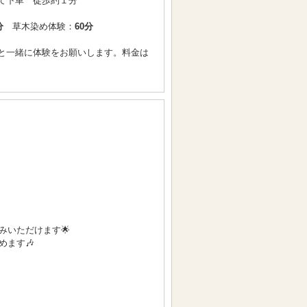
て下車 徒歩約１分
分
草木染め体験：
60分
と一緒に体験をお願いします。料金は
いただけます🌟
ます🎶