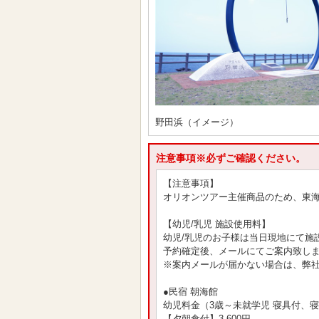
野田浜（イメージ）
注意事項※必ずご確認ください。
【注意事項】
オリオンツアー主催商品のため、東
【幼児/乳児 施設使用料】
幼児/乳児のお子様は当日現地にて施
予約確定後、メールにてご案内致し
※案内メールが届かない場合は、弊
●民宿 朝海館
幼児料金（3歳～未就学児 寝具付、
【夕朝食付】3,600円