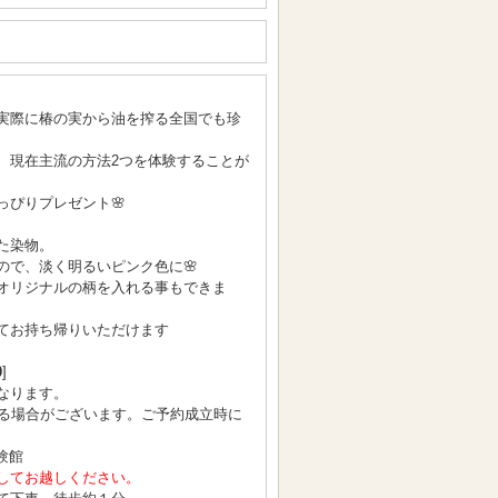
実際に椿の実から油を搾る全国でも珍
、現在主流の方法2つを体験することが
っぴりプレゼント🌸
た染物。
ので、淡く明るいピンク色に🌸
オリジナルの柄を入れる事もできま
てお持ち帰りいただけます
0
]
なります。
となる場合がございます。ご予約成立時に
験館
してお越しください。