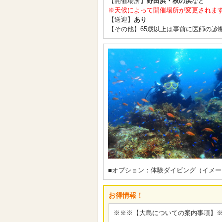
【開催場所】
野田浜・秋の浜
など
※天候によって開催場所が変更されま
【送迎】
あり
【その他】65歳以上は事前に医師の診
■オプション：体験ダイビング（イメー
お得情報！
※※※【大島についての案内事項】