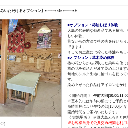
しみいただけるオプション】••┈┈••✼••┈┈••✼
■オプション：椿油しぼり体験
大島の代表的な特産品である椿油。
しい体験。
昔ながらの方法で椿の実を砕いたり
できます。
そしてお土産には搾った椿油をちょ
■オプション：草木染め体験
椿の花びらから採取した染料を使っ
椿の花を煮込んだ液で染め上げます
無地のシルク生地に輪ゴムを使って
す。
染め上がった作品はアイロンをかけ
《 開始時間 》
午前の部
[
10:00/11:0
※基本的には午前の部にてご予約と
※時間枠により午後の部[13:00]
開始時間をご案内いたします。
《 実施場所 》 伊豆大島ふるさと体
※お客様自身で公共交通機関を利用
ージ）