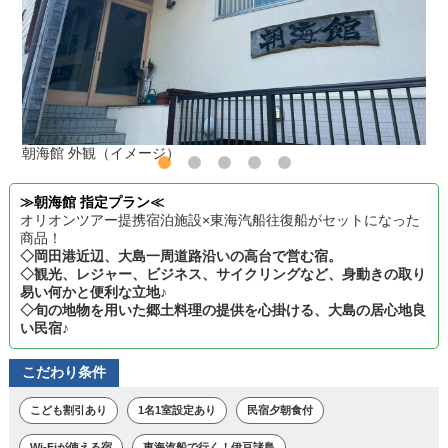
朝海館 外観（イメージ）
≫朝海館 指定プラン≪
オリオンツアー提携宿泊施設×東海汽船往復船がセットになった
商品！
◇岡田港近辺、大島一周道路沿いの高台で営む宿。
◇観光、レジャー、ビジネス、サイクリングなど、身動きの取り
易い何かと便利な立地♪
◇旬の地物を用いた郷土料理の提供を心掛ける、大島の居心地良
い民宿♪
こだわり条件
こども割引あり
1名1室設定あり
民宿夕朝食付
Wi-Fiが使える宿
東海汽船で行く！伊豆諸島