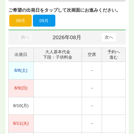
ご希望の出発日をタップして次画面にお進みください。
08月
09月
2026年08月
前へ
次へ
大人基本代金
予約へ
出発日
空席
下段：子供料金
進む
8/8(土)
－
8/9(日)
－
8/10(月)
－
8/11(火)
－