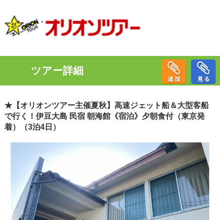
ツアー詳細
★【オリオンツアー主催夏秋】高速ジェット船＆大型客船
で行く！伊豆大島 民宿 朝海館《宿泊》夕朝食付（東京発
着）（3泊4日）