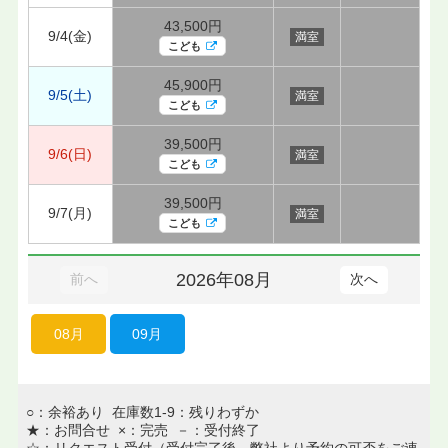
43,500円
9/4(金)
満室
こども
45,900円
9/5(土)
満室
こども
39,500円
9/6(日)
満室
こども
39,500円
9/7(月)
満室
こども
2026年08月
前へ
次へ
08月
09月
○：余裕あり 在庫数1-9：残りわずか
★：お問合せ ×：完売 －：受付終了
☆：リクエスト受付（受付完了後、弊社より予約の可否をご連