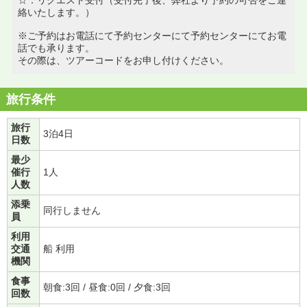
絡いたします。）
※ご予約はお電話にて予約センターにて予約センターにてお電
話でも承ります。
その際は、ツアーコードをお申し付けください。
旅行条件
旅行
3泊4日
日数
最少
催行
1人
人数
添乗
同行しません
員
利用
交通
船 利用
機関
食事
朝食:3回 / 昼食:0回 / 夕食:3回
回数