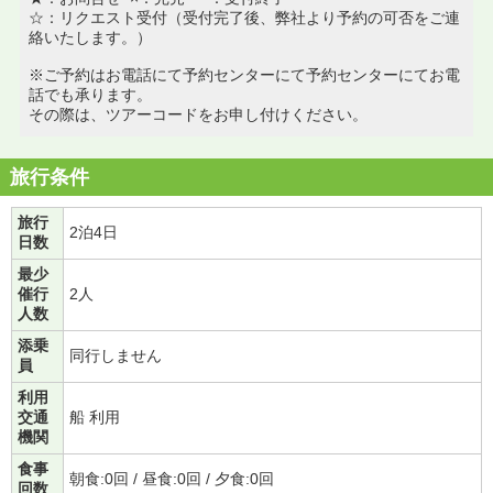
☆：リクエスト受付（受付完了後、弊社より予約の可否をご連
絡いたします。）
※ご予約はお電話にて予約センターにて予約センターにてお電
話でも承ります。
その際は、ツアーコードをお申し付けください。
旅行条件
旅行
2泊4日
日数
最少
催行
2人
人数
添乗
同行しません
員
利用
交通
船 利用
機関
食事
朝食:0回 / 昼食:0回 / 夕食:0回
回数