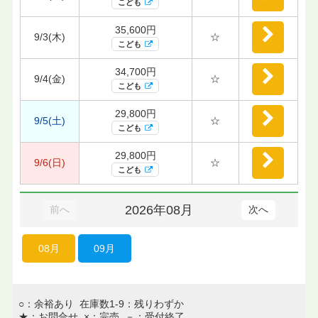
こども
35,600円
9/3(木)
☆
こども
34,700円
9/4(金)
☆
こども
29,800円
9/5(土)
☆
こども
29,800円
9/6(日)
☆
こども
2026年08月
前へ
次へ
08月
09月
○：余裕あり 在庫数1-9：残りわずか
★：お問合せ ×：完売 －：受付終了