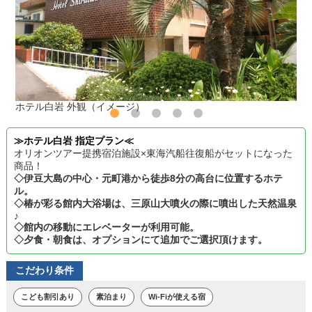
ホテル白岩 外観（イメージ）
≫ホテル白岩 指定プラン≪
オリオンツアー提携宿泊施設×東海汽船往復船がセットになった
商品！
◇伊豆大島の中心・元町港から徒歩8分の高台に位置するホテ
ル。
◇椿が彩る館内大浴場は、三原山大噴火の際に噴出した天然温泉
♪
◇館内の移動にエレベーターが利用可能。
◇夕食・朝食は、オプションにて追加でご選択頂けます。
こだわり条件
こども割引あり
素泊まり
Wi-Fiが使える宿