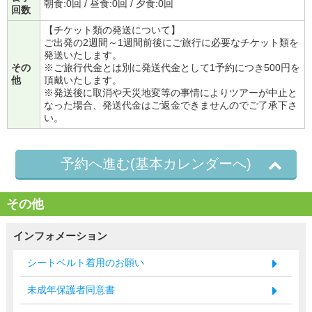
朝食:0回 / 昼食:0回 / 夕食:0回
回数
【チケット類の発送について】
ご出発の2週間～1週間前後にご旅行に必要なチケット類を
発送いたします。
その
※ご旅行代金とは別に発送代金として1予約につき500円を
他
頂戴いたします。
※発送後に取消や天災地変等の事情によりツアーが中止と
なった場合、発送代金はご返金できませんのでご了承下さ
い。
予約へ進む(基本カレンダーへ)
その他
インフォメーション
シートベルト着用のお願い
未成年保護者同意書