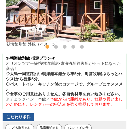
朝海館別館 外観（イメージ）
≫朝海館別館 指定プラン≪
オリオンツアー提携宿泊施設×東海汽船往復船がセットになった
商品！
◇大島一周道路沿い朝海館本館から車5分、町営牧場[ぶらっとハ
ウス]から徒歩5分。
◇バス・トイレ・キッチン付のコテージで、グループにオススメ
♪
◇食事のご用意はありません。各自食材等を買い込みください。
※チェックイン：本館／
本館からは距離があり、移動や買い出し
のためにも、レンタカーの申込みを強く推奨しております。
こだわり条件
こども割引あり
民宿素泊まり
バス･トイレ付