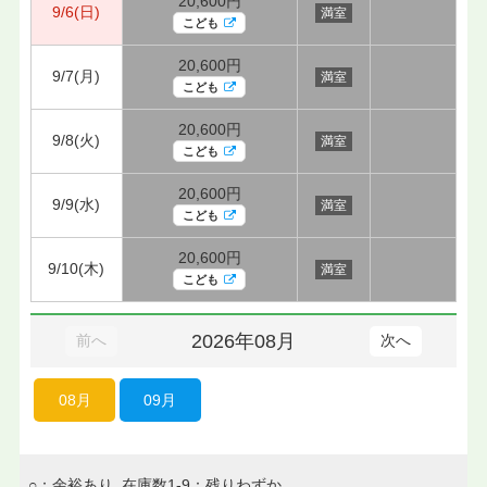
20,600円
9/6(日)
満室
こども
20,600円
9/7(月)
満室
こども
20,600円
9/8(火)
満室
こども
20,600円
9/9(水)
満室
こども
20,600円
9/10(木)
満室
こども
2026年08月
前へ
次へ
08月
09月
○：余裕あり 在庫数1-9：残りわずか