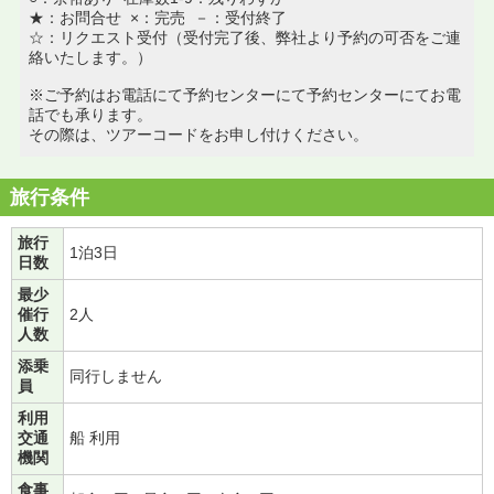
★：お問合せ ×：完売 －：受付終了
☆：リクエスト受付（受付完了後、弊社より予約の可否をご連
絡いたします。）
※ご予約はお電話にて予約センターにて予約センターにてお電
話でも承ります。
その際は、ツアーコードをお申し付けください。
旅行条件
旅行
1泊3日
日数
最少
催行
2人
人数
添乗
同行しません
員
利用
交通
船 利用
機関
食事