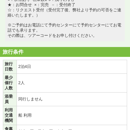
★：お問合せ ×：完売 －：受付終了
☆：リクエスト受付（受付完了後、弊社より予約の可否をご連
絡いたします。）
※ご予約はお電話にて予約センターにて予約センターにてお電
話でも承ります。
その際は、ツアーコードをお申し付けください。
旅行条件
旅行
2泊4日
日数
最少
催行
2人
人数
添乗
同行しません
員
利用
交通
船 利用
機関
食事