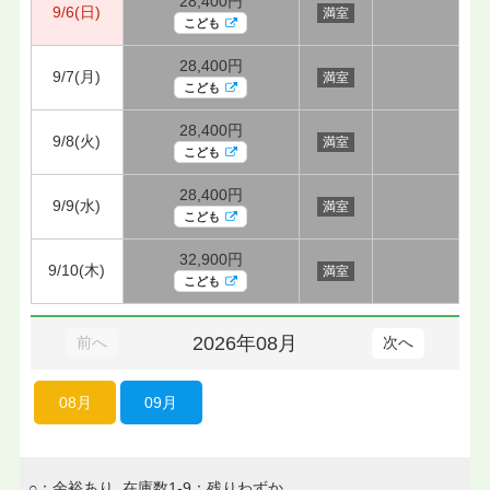
28,400円
9/6(日)
満室
こども
28,400円
9/7(月)
満室
こども
28,400円
9/8(火)
満室
こども
28,400円
9/9(水)
満室
こども
32,900円
9/10(木)
満室
こども
2026年08月
前へ
次へ
08月
09月
○：余裕あり 在庫数1-9：残りわずか