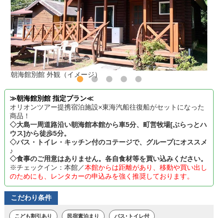
朝海館別館 外観（イメージ）
≫朝海館別館 指定プラン≪
オリオンツアー提携宿泊施設×東海汽船往復船がセットになった
商品！
◇大島一周道路沿い朝海館本館から車5分、町営牧場[ぶらっとハ
ウス]から徒歩5分。
◇バス・トイレ・キッチン付のコテージで、グループにオススメ
♪
◇食事のご用意はありません。各自食材等を買い込みください。
※チェックイン：本館／
本館からは距離があり、移動や買い出し
のためにも、レンタカーの申込みを強く推奨しております。
こだわり条件
こども割引あり
民宿素泊まり
バス･トイレ付