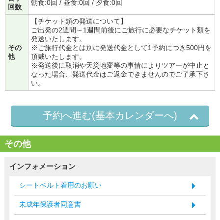
朝食:0回 / 昼食:0回 / 夕食:0回
回数
【チケット類の発送について】
ご出発の2週間～1週間前後にご旅行に必要なチケット類を
発送いたします。
その
※ご旅行代金とは別に発送代金として1予約につき500円を
他
頂戴いたします。
※発送後に取消や天災地変等の事情によりツアーが中止と
なった場合、発送代金はご返金できませんのでご了承下さ
い。
予約へ進む(基本カレンダーへ)
その他
インフォメーション
シートベルト着用のお願い
未成年保護者同意書