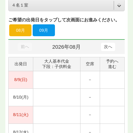
ご希望の出発日をタップして次画面にお進みください。
08月
09月
2026年08月
前へ
次へ
大人基本代金
予約へ
出発日
空席
下段：子供料金
進む
8/9(日)
－
8/10(月)
－
8/11(火)
－
8/12(水)
－