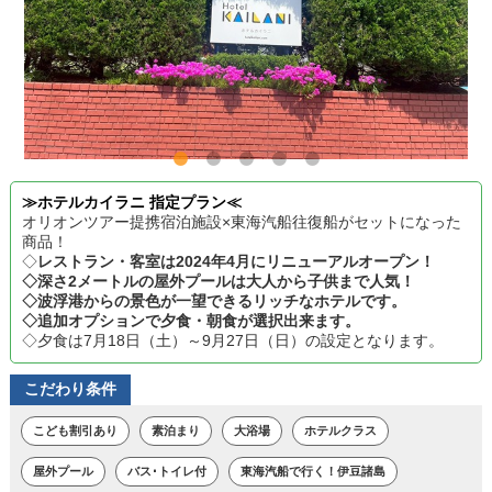
≫ホテルカイラニ 指定プラン≪
オリオンツアー提携宿泊施設×東海汽船往復船がセットになった
商品！
◇
レストラン・客室は2024年4月にリニューアルオープン！
◇深さ2メートルの屋外プールは大人から子供まで人気！
◇波浮港からの景色が一望できるリッチなホテルです。
◇追加オプションで夕食・朝食が選択出来ます。
◇夕食は7月18日（土）～9月27日（日）の設定となります。
こだわり条件
こども割引あり
素泊まり
大浴場
ホテルクラス
屋外プール
バス･トイレ付
東海汽船で行く！伊豆諸島