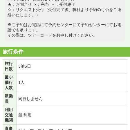
★：お問合せ ×：完売 －：受付終了
☆：リクエスト受付（受付完了後、弊社より予約の可否をご連
絡いたします。）
※ご予約はお電話にて予約センターにて予約センターにてお電
話でも承ります。
その際は、ツアーコードをお申し付けください。
旅行条件
旅行
3泊5日
日数
最少
催行
1人
人数
添乗
同行しません
員
利用
交通
船 利用
機関
食事