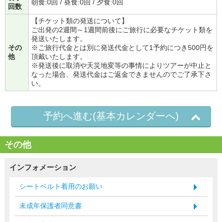
朝食:0回 / 昼食:0回 / 夕食:0回
回数
【チケット類の発送について】
ご出発の2週間～1週間前後にご旅行に必要なチケット類を
発送いたします。
その
※ご旅行代金とは別に発送代金として1予約につき500円を
他
頂戴いたします。
※発送後に取消や天災地変等の事情によりツアーが中止と
なった場合、発送代金はご返金できませんのでご了承下さ
い。
予約へ進む(基本カレンダーへ)
その他
インフォメーション
シートベルト着用のお願い
未成年保護者同意書