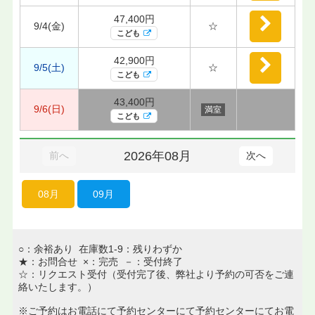
47,400円
9/4(金)
☆
こども
42,900円
9/5(土)
☆
こども
43,400円
9/6(日)
満室
こども
2026年08月
前へ
次へ
08月
09月
○：余裕あり 在庫数1-9：残りわずか
★：お問合せ ×：完売 －：受付終了
☆：リクエスト受付（受付完了後、弊社より予約の可否をご連
絡いたします。）
※ご予約はお電話にて予約センターにて予約センターにてお電