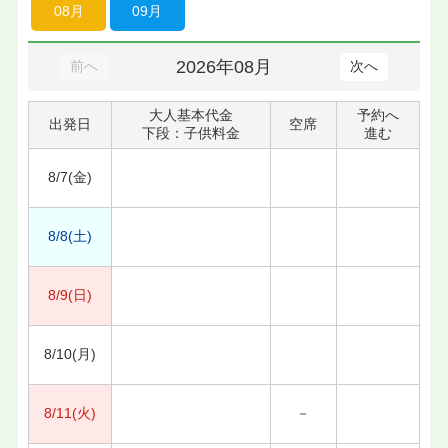
08月
09月
2026年08月
前へ
次へ
大人基本代金
予約へ
出発日
空席
下段：子供料金
進む
8/7(金)
8/8(土)
8/9(日)
8/10(月)
8/11(火)
－