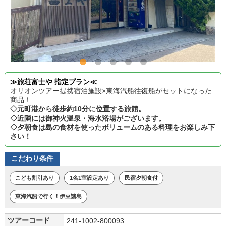
≫旅荘富士や 指定プラン≪
オリオンツアー提携宿泊施設×東海汽船往復船がセットになった
商品！
◇元町港から徒歩約10分に位置する旅館。
◇近隣には御神火温泉・海水浴場がございます。
◇夕朝食は島の食材を使ったボリュームのある料理をお楽しみ下
さい！
こだわり条件
こども割引あり
1名1室設定あり
民宿夕朝食付
東海汽船で行く！伊豆諸島
ツアーコード
241-1002-800093