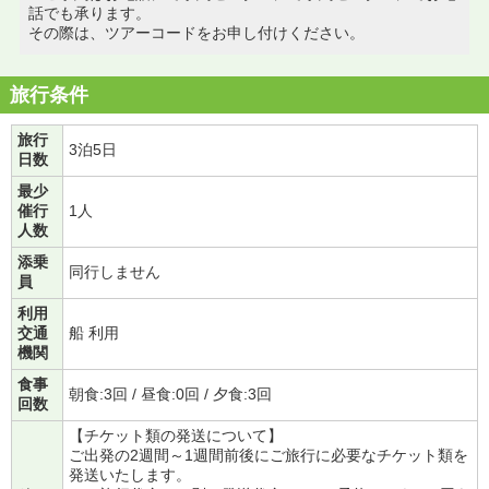
話でも承ります。
その際は、ツアーコードをお申し付けください。
旅行条件
旅行
3泊5日
日数
最少
催行
1人
人数
添乗
同行しません
員
利用
交通
船 利用
機関
食事
朝食:3回 / 昼食:0回 / 夕食:3回
回数
【チケット類の発送について】
ご出発の2週間～1週間前後にご旅行に必要なチケット類を
発送いたします。