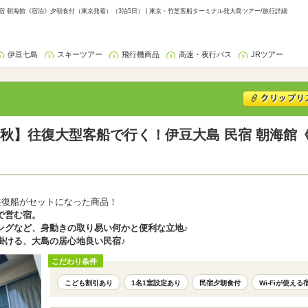
 朝海館《宿泊》夕朝食付（東京発着）（3泊5日） | 東京・竹芝客船ターミナル発大島ツアー/旅行詳細
伊豆七島
スキーツアー
飛行機商品
高速・夜行バス
JRツアー
秋】往復大型客船で行く！伊豆大島 民宿 朝海館
往復船がセットになった商品！
で営む宿。
ングなど、身動きの取り易い何かと便利な立地♪
掛ける、大島の居心地良い民宿♪
こだわり条件
こども割引あり
1名1室設定あり
民宿夕朝食付
Wi-Fiが使える