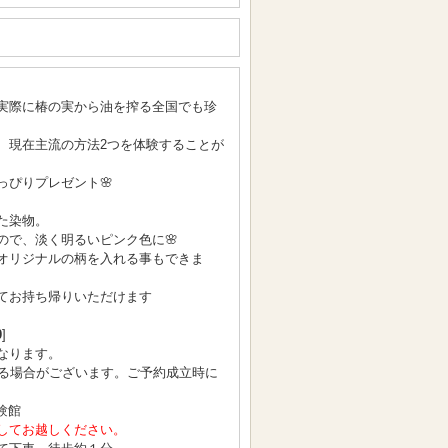
実際に椿の実から油を搾る全国でも珍
、現在主流の方法2つを体験することが
っぴりプレゼント🌸
た染物。
ので、淡く明るいピンク色に🌸
オリジナルの柄を入れる事もできま
てお持ち帰りいただけます
0
]
なります。
となる場合がございます。ご予約成立時に
験館
してお越しください。