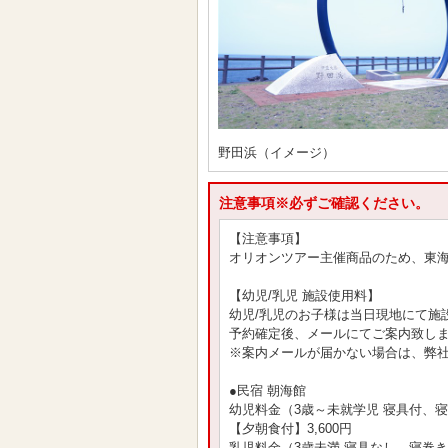
野田浜（イメージ）
注意事項※必ずご確認ください。
【注意事項】
オリオンツアー主催商品のため、東
【幼児/乳児 施設使用料】
幼児/乳児のお子様は当日現地にて施
予約確定後、メールにてご案内致し
※案内メールが届かない場合は、弊
●民宿 朝海館
幼児料金（3歳～未就学児 寝具付、
【夕朝食付】3,600円
乳児料金（3歳未満 寝具なし、寝巻