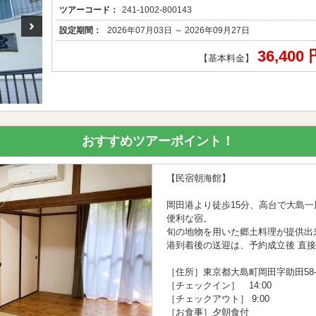
ツアーコード：
241-1002-800143
設定期間：
2026年07月03日 ～ 2026年09月27日
36,400
【基本料金】
おすすめツアーポイント！
【民宿朝海館】
岡田港より徒歩15分、高台で大島
便利な宿。
旬の地物を用いた郷土料理が提供出
港到着後の送迎は、予約成立後 直
［住所］東京都大島町岡田字助田58-
［チェックイン］ 14:00
［チェックアウト］ 9:00
［お食事］夕朝食付