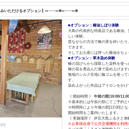
しみいただけるオプション】••┈┈••✼••┈┈••✼
■オプション：椿油しぼり体験
大島の代表的な特産品である椿油。
しい体験。
昔ながらの方法で椿の実を砕いたり
できます。
そしてお土産には搾った椿油をちょ
■オプション：草木染め体験
椿の花びらから採取した染料を使っ
椿の花を煮込んだ液で染め上げます
無地のシルク生地に輪ゴムを使って
す。
染め上がった作品はアイロンをかけ
《 開始時間 》
午前の部
[
10:00/11:0
※基本的には午前の部にてご予約と
※時間枠により午後の部[13:00]
開始時間をご案内いたします。
《 実施場所 》 伊豆大島ふるさと体
※お客様自身で公共交通機関を利用
ージ）