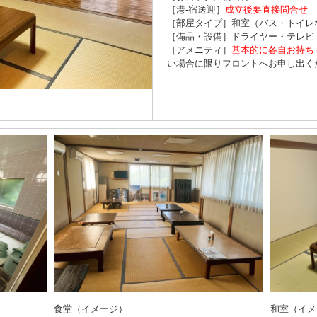
［港-宿送迎］
成立後要直接問合せ
［部屋タイプ］和室（バス・トイレ
［備品・設備］ドライヤー・テレビ
［アメニティ］
基本的に各自お持ち
い場合に限りフロントへお申し出く
食堂（イメージ）
和室（イメ