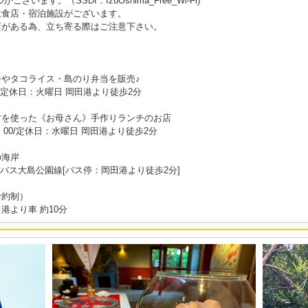
います。（SSDI：IzuOshima_Free_Wi-Fi)
飲食店・宿泊施設がございます。
店がある為、立ち寄る際はご注意下さい。
やタコライス・島のり弁当を販売♪
0～16:00/定休日：火曜日 岡田港より徒歩2分
材を使った《お母さん》手作りランチのお店
：00/定休日：水曜日 岡田港より徒歩2分
の海岸
バス大島公園線[バス停：岡田港より徒歩2分]
予約制）
港より車 約10分