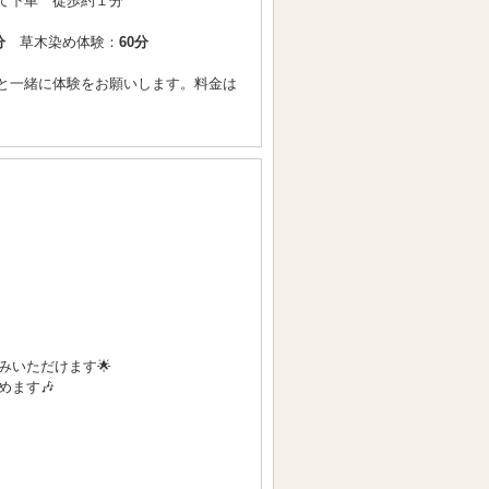
て下車 徒歩約１分
分
草木染め体験：
60分
と一緒に体験をお願いします。料金は
いただけます🌟
ます🎶