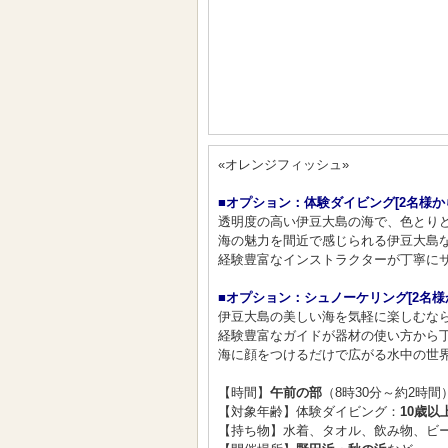
«オレンジフィッシュ»
■オプション：体験ダイビング[2名様か
透明度の高い伊豆大島の海で、色とりど
海の魅力を間近で感じられる伊豆大島な
経験豊富なインストラクターが丁寧にサ
■オプション：シュノーケリング[2名様
伊豆大島の美しい海を気軽に楽しむなら
経験豊富なガイドが器材の使い方から
海に顔をつけるだけで広がる水中の世界
【時間】
午前の部
（8時30分～約2時間
【対象年齢】体験ダイビング：
10歳以
【持ち物】水着、タオル、飲み物、ビー