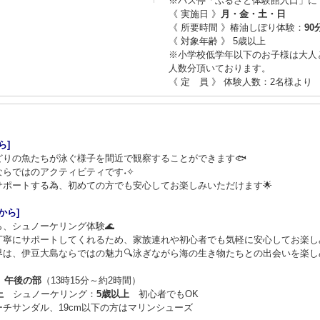
※バス停「ふるさと体験館入口」に
《 実施日 》
月・金・土・日
《 所要時間 》椿油しぼり体験：
90
《 対象年齢 》 5歳以上
※小学校低学年以下のお子様は大人
人数分頂いております。
《 定 員 》 体験人数：2名様より
ら]
りの魚たちが泳ぐ様子を間近で観察することができます🐟
らではのアクティビティです˖✧
ポートする為、初めての方でも安心してお楽しみいただけます🌟
から]
、シュノーケリング体験🌊
丁寧にサポートしてくれるため、家族連れや初心者でも気軽に安心してお楽しみ
は、伊豆大島ならではの魅力🔍泳ぎながら海の生き物たちとの出会いを楽しめ
）
午後の部
（13時15分～約2時間）
上
シュノーケリング：
5歳以上
初心者でもOK
チサンダル、19cm以下の方はマリンシューズ