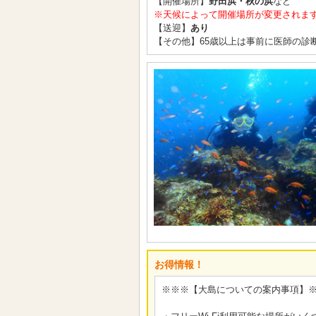
【開催場所】
野田浜・秋の浜
など
※天候によって開催場所が変更されま
【送迎】
あり
【その他】65歳以上は事前に医師の診
お得情報！
※※※【大島についての案内事項】