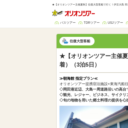
★【オリオンツアー主催夏秋】往復大型客船で行く！伊豆大島 民宿
バスツアー
TDRツアー
USJツアー
往復大型客船
★【オリオンツアー主催夏
着）（3泊5日）
≫朝海館 指定プラン≪
オリオンツアー提携宿泊施設×東海汽船
◇岡田港近辺、大島一周道路沿いの高台
◇観光、レジャー、ビジネス、サイクリ
◇旬の地物を用いた郷土料理の提供を心