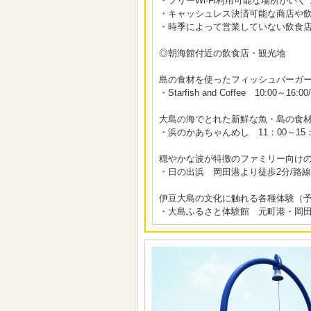
・フリーWi-Fi利用可能な場所がいくつかござ
・キャッシュレス決済可能な商店や
・時季によって営業していない飲食
◎朝海館付近の飲食店・観光地
島の食材を使ったフィッシュバーガー
・Starfish and Coffee 10:0
大島の海でとれた新鮮な魚・島の食
・浜のかあちゃんめし 11：00～15
穏やかな波が特徴のファミリー向け
・日の出浜 岡田港より徒歩2分/路線
伊豆大島の文化に触れる各種体験（
・大島ふるさと体験館 元町港・岡田