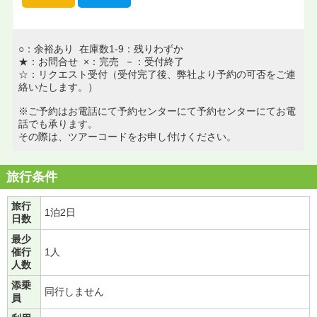
○：余裕あり 在庫数1-9：残りわずか
★：お問合せ ×：完売 －：受付終了
☆：リクエスト受付（受付完了後、弊社より予約の可否をご連
絡いたします。）
※ご予約はお電話にて予約センターにて予約センターにてお電
話でも承ります。
その際は、ツアーコードをお申し付けください。
旅行条件
旅行
1泊2日
日数
最少
催行
1人
人数
添乗
同行しません
員