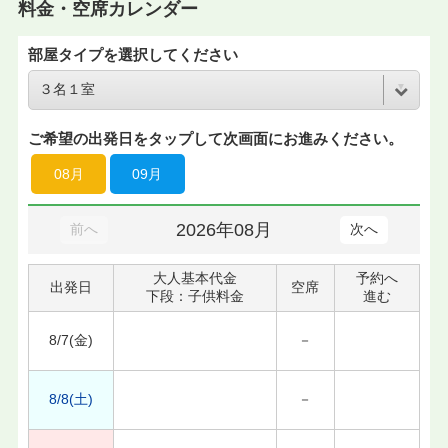
料金・空席カレンダー
部屋タイプを選択してください
ご希望の出発日をタップして次画面にお進みください。
08月
09月
2026年08月
前へ
次へ
大人基本代金
予約へ
出発日
空席
下段：子供料金
進む
8/7(金)
－
8/8(土)
－