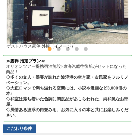
ゲストハウス露伴 外観（イメージ）
≫露伴 指定プラン≪
オリオンツアー提携宿泊施設×東海汽船往復船がセットになった
商品！
◇多くの文人・墨客が訪れた波浮港の空き家・古民家をフルリノ
ベーション。
◇大正ロマンで満ち溢れる空間には、小説や漫画など3,000冊の
本♪
◇和室は落ち着いた色調に調度品があしらわれた、純和風なお部
屋。
◇風情ある波浮の街並みを、お気に入りの本と共にお楽しみくだ
さい。
こだわり条件