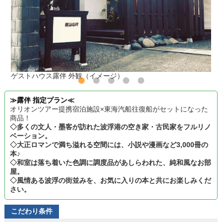
ゲストハウス露伴 外観（イメージ）
≫露伴 指定プラン≪
オリオンツアー提携宿泊施設×東海汽船往復船がセットになった
商品！
◇多くの文人・墨客が訪れた波浮港の空き家・古民家をフルリノ
ベーション。
◇大正ロマンで満ち溢れる空間には、小説や漫画など3,000冊の
本♪
◇和室は落ち着いた色調に調度品があしらわれた、純和風なお部
屋。
◇風情ある波浮の街並みを、お気に入りの本と共にお楽しみくだ
さい。
こだわり条件