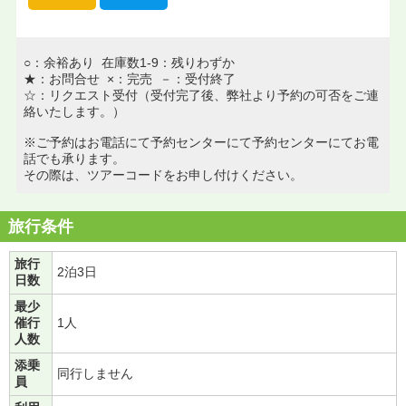
○：余裕あり 在庫数1-9：残りわずか
★：お問合せ ×：完売 －：受付終了
☆：リクエスト受付（受付完了後、弊社より予約の可否をご連
絡いたします。）
※ご予約はお電話にて予約センターにて予約センターにてお電
話でも承ります。
その際は、ツアーコードをお申し付けください。
旅行条件
旅行
2泊3日
日数
最少
催行
1人
人数
添乗
同行しません
員