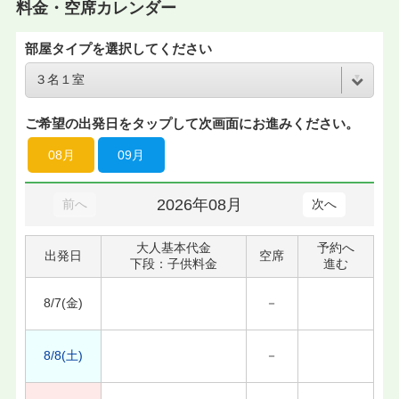
料金・空席カレンダー
部屋タイプを選択してください
ご希望の出発日をタップして次画面にお進みください。
08月
09月
2026年08月
前へ
次へ
大人基本代金
予約へ
出発日
空席
下段：子供料金
進む
8/7(金)
－
8/8(土)
－