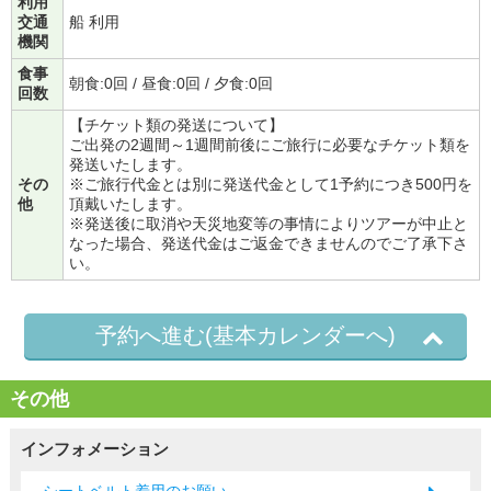
利用
交通
船 利用
機関
食事
朝食:0回 / 昼食:0回 / 夕食:0回
回数
【チケット類の発送について】
ご出発の2週間～1週間前後にご旅行に必要なチケット類を
発送いたします。
その
※ご旅行代金とは別に発送代金として1予約につき500円を
他
頂戴いたします。
※発送後に取消や天災地変等の事情によりツアーが中止と
なった場合、発送代金はご返金できませんのでご了承下さ
い。
予約へ進む(基本カレンダーへ)
その他
インフォメーション
シートベルト着用のお願い