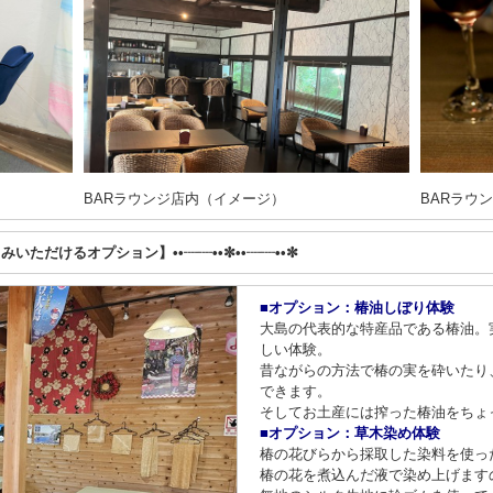
BARラウンジ店内（イメージ）
BARラウ
しみいただけるオプション】••┈┈••✼••┈┈••✼
■オプション：椿油しぼり体験
大島の代表的な特産品である椿油。
しい体験。
昔ながらの方法で椿の実を砕いたり
できます。
そしてお土産には搾った椿油をちょ
■オプション：草木染め体験
椿の花びらから採取した染料を使っ
椿の花を煮込んだ液で染め上げます