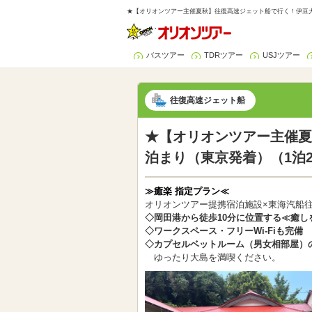
★【オリオンツアー主催夏秋】往復高速ジェット船で行く！伊豆大島
バスツアー
TDRツアー
USJツアー
往復高速ジェット船
★【オリオンツアー主催夏
泊まり（東京発着）（1泊
≫癒楽 指定プラン≪
オリオンツアー提携宿泊施設×東海汽船
◇岡田港から徒歩10分に位置する≪癒し
◇ワークスペース・フリーWi-Fiも完備
◇カプセルベットルーム（男女相部屋）
ゆったり大島を満喫ください。