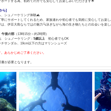
ポートする為、初めての方でも安心してお楽しみいただけます🌟
から]
、シュノーケリング体験🌊
丁寧にサポートしてくれるため、家族連れや初心者でも気軽に安心してお楽しみ
は、伊豆大島ならではの魅力🔍泳ぎながら海の生き物たちとの出会いを楽しめ
）
午後の部
（13時15分～約2時間）
上
シュノーケリング：
5歳以上
初心者でもOK
チサンダル、19cm以下の方はマリンシューズ
す。あらかじめご了承ください。
断書が必要となります。