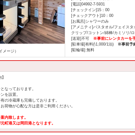
[電話]04992-7-5931
[チェックイン]15：00
[チェックアウト]10：00
[お風呂]シャワーのみ
[アメニティ]バスタオル/フェイスタ
クリップ/コットン/綿棒/カミソリ/
[送迎]不可
※事前にレンタカーを
[駐車場]有料(\1,000/1泊)
※事前予
[駐輪場]:無料
イメージ）
内】
ンとなっております。
ーンを設置。
共有の冷蔵庫も完備しております。
、お荷物が心配な方は是非ご利用ください。
を案内致します。
が元町港又は岡田港となります。