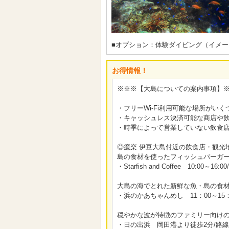
■オプション：体験ダイビング（イメー
お得情報！
※※※【大島についての案内事項】
・フリーWi-Fi利用可能な場所がいくつかござ
・キャッシュレス決済可能な商店や
・時季によって営業していない飲食
◎癒楽 伊豆大島付近の飲食店・観光
島の食材を使ったフィッシュバーガー
・Starfish and Coffee 10:0
大島の海でとれた新鮮な魚・島の食
・浜のかあちゃんめし 11：00～15
穏やかな波が特徴のファミリー向け
・日の出浜 岡田港より徒歩2分/路線