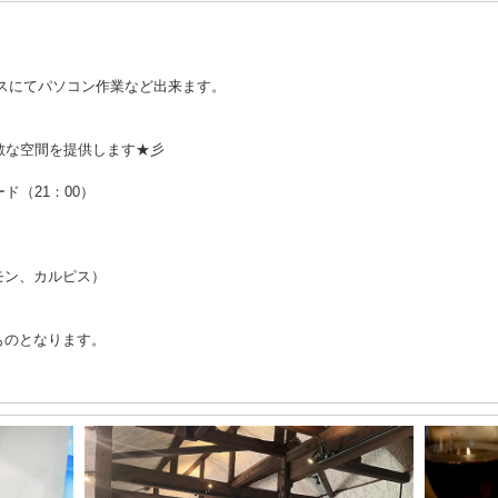
ースにてパソコン作業など出来ます。
敵な空間を提供します★彡
ード（21：00）
モン、カルピス）
ものとなります。