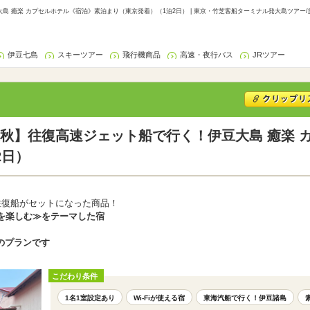
 癒楽 カプセルホテル《宿泊》素泊まり（東京発着）（1泊2日） | 東京・竹芝客船ターミナル発大島ツアー/
伊豆七島
スキーツアー
飛行機商品
高速・夜行バス
JRツアー
秋】往復高速ジェット船で行く！伊豆大島 癒楽 
2日）
往復船がセットになった商品！
を楽しむ≫をテーマした宿
のプランです
こだわり条件
1名1室設定あり
Wi-Fiが使える宿
東海汽船で行く！伊豆諸島