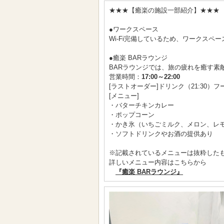
★★★【癒楽の施設一部紹介】★★★
●ワークスペース
Wi-Fi完備しているため、ワークスペ
●癒楽 BARラウンジ
BARラウンジでは、旅の疲れを癒す素
営業時間：
17:00～22:00
[ラストオーダー]ドリンク（21:30）フ
[メニュー]
・バターチキンカレー
・ポップコーン
・かき氷（いちごミルク、メロン、レ
・ソフトドリンクやお酒の提供あり
※記載されているメニューは抜粋した
詳しいメニュー内容はこちらから
『癒楽 BARラウンジ』