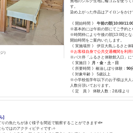
無地のシルク生地に輪ゴムを使って
す。
染め上がった作品はアイロンをかけ
《 開始時間 》
午前の部
[
10:00/11:0
※基本的には午前の部にてご予約と
※時間枠により午後の部[13:00]
開始時間をご案内いたします。
《 実施場所 》 伊豆大島ふるさと体
※お客様自身で公共交通機関を利用
ージ）
※バス停「ふるさと体験館入口」に
《 実施日 》
月・金・土・日
《 所要時間 》椿油しぼり体験：
90
《 対象年齢 》 5歳以上
※小学校低学年以下のお子様は大人
人数分頂いております。
《 定 員 》 体験人数：2名様より
ら]
りの魚たちが泳ぐ様子を間近で観察することができます🐟
らではのアクティビティです˖✧