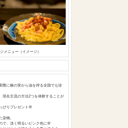
ンジメニュー（イメージ）
実際に椿の実から油を搾る全国でも珍
、現在主流の方法2つを体験することが
っぴりプレゼント🌸
た染物。
ので、淡く明るいピンク色に🌸