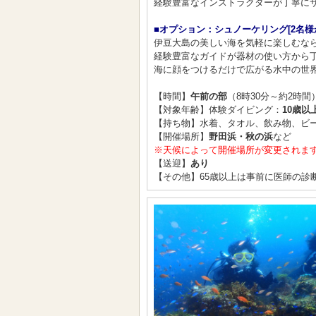
経験豊富なインストラクターが丁寧にサ
■オプション：シュノーケリング[2名様
伊豆大島の美しい海を気軽に楽しむなら
経験豊富なガイドが器材の使い方から
海に顔をつけるだけで広がる水中の世界
【時間】
午前の部
（8時30分～約2時間
【対象年齢】体験ダイビング：
10歳以
【持ち物】水着、タオル、飲み物、ビー
【開催場所】
野田浜・秋の浜
など
※天候によって開催場所が変更されま
【送迎】
あり
【その他】65歳以上は事前に医師の診