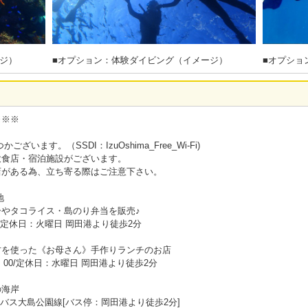
ジ）
■オプション：体験ダイビング（イメージ）
■オプショ
※※※
います。（SSDI：IzuOshima_Free_Wi-Fi)
飲食店・宿泊施設がございます。
店がある為、立ち寄る際はご注意下さい。
地
やタコライス・島のり弁当を販売♪
0～16:00/定休日：火曜日 岡田港より徒歩2分
材を使った《お母さん》手作りランチのお店
：00/定休日：水曜日 岡田港より徒歩2分
の海岸
バス大島公園線[バス停：岡田港より徒歩2分]