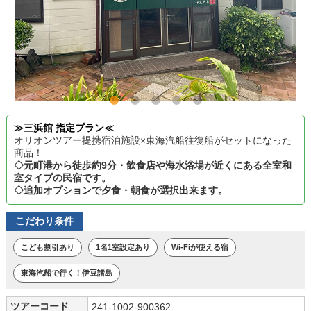
≫三浜館 指定プラン≪
オリオンツアー提携宿泊施設×東海汽船往復船がセットになった
商品！
◇元町港から徒歩約9分・飲食店や海水浴場が近くにある全室和
室タイプの民宿です。
◇追加オプションで夕食・朝食が選択出来ます。
こだわり条件
こども割引あり
1名1室設定あり
Wi-Fiが使える宿
東海汽船で行く！伊豆諸島
ツアーコード
241-1002-900362