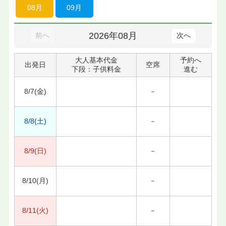
08月
09月
2026年08月
前へ
次へ
大人基本代金
予約へ
出発日
空席
下段：子供料金
進む
8/7(金)
－
8/8(土)
－
8/9(日)
－
8/10(月)
－
8/11(火)
－