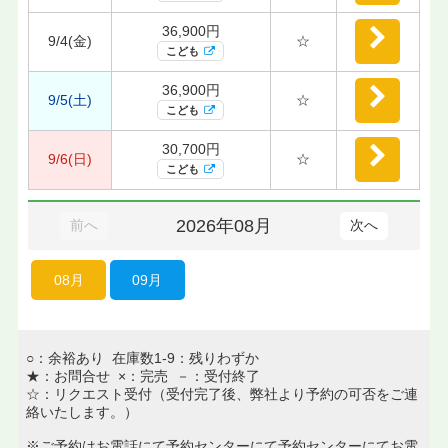
36,900円
9/4(金)
☆
こども
36,900円
9/5(土)
☆
こども
30,700円
9/6(日)
☆
こども
2026年08月
前へ
次へ
08月
09月
○：余裕あり 在庫数1-9：残りわずか
★：お問合せ ×：完売 －：受付終了
☆：リクエスト受付（受付完了後、弊社より予約の可否をご連
絡いたします。）
※ご予約はお電話にて予約センターにて予約センターにてお電