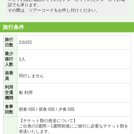
話でも承ります。
その際は、ツアーコードをお申し付けください。
旅行条件
旅行
2泊3日
日数
最少
催行
1人
人数
添乗
同行しません
員
利用
交通
船 利用
機関
食事
朝食:0回 / 昼食:0回 / 夕食:0回
回数
【チケット類の発送について】
ご出発の2週間～1週間前後にご旅行に必要なチケット類を
発送いたします。