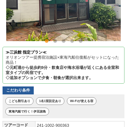
≫三浜館 指定プラン≪
オリオンツアー提携宿泊施設×東海汽船往復船がセットになった
商品！
◇元町港から徒歩約9分・飲食店や海水浴場が近くにある全室和
室タイプの民宿です。
◇追加オプションで夕食・朝食が選択出来ます。
こだわり条件
こども割引あり
1名1室設定あり
Wi-Fiが使える宿
東海汽船で行く！伊豆諸島
ツアーコード
241-1002-900363