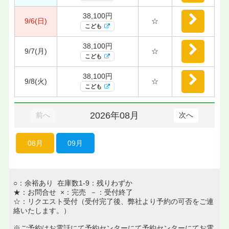
38,100円
9/6(日)
☆
こども
38,100円
9/7(月)
☆
こども
38,100円
9/8(火)
☆
こども
2026年08月
前へ
次へ
08月
09月
○：余裕あり 在庫数1-9：残りわずか
★：お問合せ ×：完売 －：受付終了
☆：リクエスト受付（受付完了後、弊社より予約の可否をご連
絡いたします。）
※ご予約はお電話にて予約センターにて予約センターにてお電