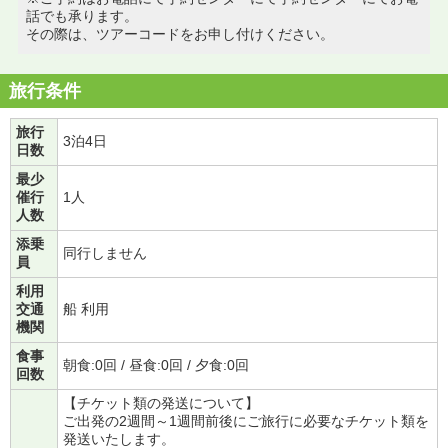
話でも承ります。
その際は、ツアーコードをお申し付けください。
旅行条件
旅行
3泊4日
日数
最少
催行
1人
人数
添乗
同行しません
員
利用
交通
船 利用
機関
食事
朝食:0回 / 昼食:0回 / 夕食:0回
回数
【チケット類の発送について】
ご出発の2週間～1週間前後にご旅行に必要なチケット類を
発送いたします。