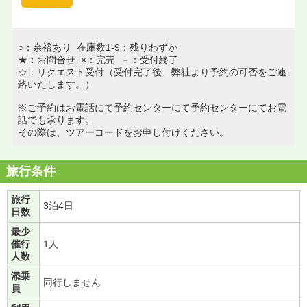
○：余裕あり 在庫数1-9：残りわずか
★：お問合せ ×：完売 －：受付終了
☆：リクエスト受付（受付完了後、弊社より予約の可否をご連
絡いたします。）
※ご予約はお電話にて予約センターにて予約センターにてお電
話でも承ります。
その際は、ツアーコードをお申し付けください。
旅行条件
旅行
3泊4日
日数
最少
催行
1人
人数
添乗
同行しません
員