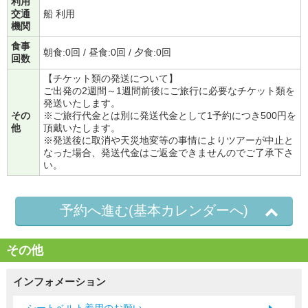
利用
交通
船 利用
機関
食事
朝食:0回 / 昼食:0回 / 夕食:0回
回数
【チケット類の発送について】
ご出発の2週間～1週間前後にご旅行に必要なチケット類を
発送いたします。
その
※ご旅行代金とは別に発送代金として1予約につき500円を
他
頂戴いたします。
※発送後に取消や天災地変等の事情によりツアーが中止と
なった場合、発送代金はご返金できませんのでご了承下さ
い。
予約へ進む(基本カレンダーへ)
その他
インフォメーション
シートベルト着用のお願い