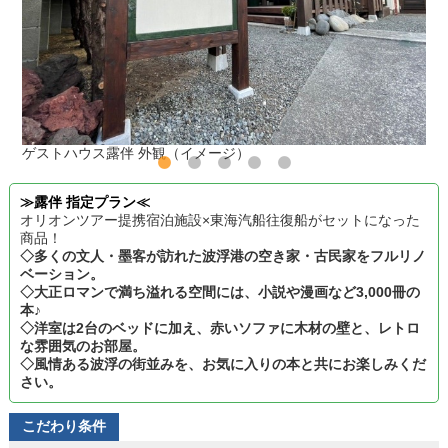
ゲストハウス露伴 外観（イメージ）
≫露伴 指定プラン≪
オリオンツアー提携宿泊施設×東海汽船往復船がセットになった
商品！
◇多くの文人・墨客が訪れた波浮港の空き家・古民家をフルリノ
ベーション。
◇大正ロマンで満ち溢れる空間には、小説や漫画など3,000冊の
本♪
◇洋室は2台のベッドに加え、赤いソファに木材の壁と、レトロ
な雰囲気のお部屋。
◇風情ある波浮の街並みを、お気に入りの本と共にお楽しみくだ
さい。
こだわり条件