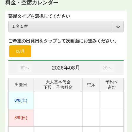
料金・空席カレンダー
部屋タイプを選択してください
ご希望の出発日をタップして次画面にお進みください。
08月
2026年08月
前へ
次へ
大人基本代金
予約へ
出発日
空席
下段：子供料金
進む
8/8(土)
8/9(日)