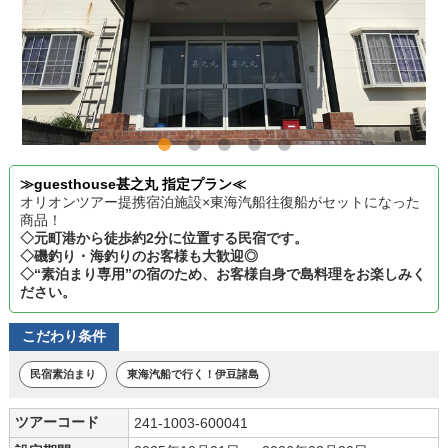
≫guesthouse甚之丸 指定プラン≪
オリオンツアー提携宿泊施設×東海汽船往復船がセットになった
商品！
◇元町港から徒歩約2分に位置する民宿です。
◇磯釣り・海釣りのお客様も大歓迎◎
◇“素泊まり専用”の宿のため、お客様自身で島料理をお楽しみく
ださい。
こだわり条件
民宿素泊まり
東海汽船で行く！伊豆諸島
ツアーコード
241-1003-600041