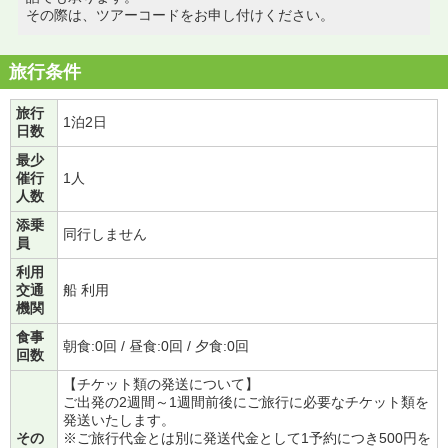
その際は、ツアーコードをお申し付けください。
旅行条件
旅行
1泊2日
日数
最少
催行
1人
人数
添乗
同行しません
員
利用
交通
船 利用
機関
食事
朝食:0回 / 昼食:0回 / 夕食:0回
回数
【チケット類の発送について】
ご出発の2週間～1週間前後にご旅行に必要なチケット類を
発送いたします。
その
※ご旅行代金とは別に発送代金として1予約につき500円を