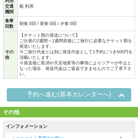
利用
交通
船 利用
機関
食事
朝食:0回 / 昼食:0回 / 夕食:0回
回数
【チケット類の発送について】
ご出発の2週間～1週間前後にご旅行に必要なチケット類を
発送いたします。
その
※ご旅行代金とは別に発送代金として1予約につき500円を
他
頂戴いたします。
※発送後に取消や天災地変等の事情によりツアーが中止と
なった場合、発送代金はご返金できませんのでご了承下さ
い。
予約へ進む(基本カレンダーへ)
その他
インフォメーション
シートベルト着用のお願い