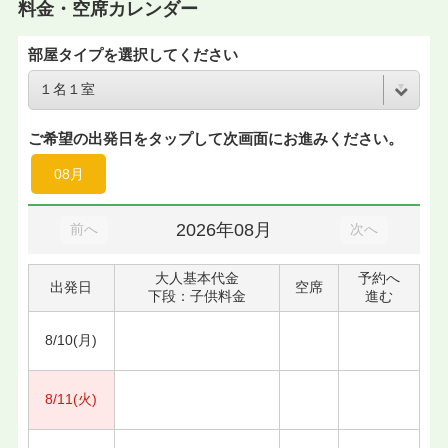
料金・空席カレンダー
部屋タイプを選択してください
ご希望の出発日をタップして次画面にお進みください。
08月
2026年08月
前へ
次へ
大人基本代金
予約へ
出発日
空席
下段：子供料金
進む
8/10(月)
8/11(火)