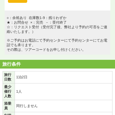
○：余裕あり 在庫数1-9：残りわずか
★：お問合せ ×：完売 －：受付終了
☆：リクエスト受付（受付完了後、弊社より予約の可否をご連
絡いたします。）
※ご予約はお電話にて予約センターにて予約センターにてお電
話でも承ります。
その際は、ツアーコードをお申し付けください。
旅行条件
旅行
1泊2日
日数
最少
催行
1人
人数
添乗
同行しません
員