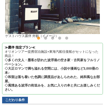
ゲストハウス露伴 外観（イメージ）
≫露伴 指定プラン≪
オリオンツアー提携宿泊施設×東海汽船往復船がセットになった
商品！
◇多くの文人・墨客が訪れた波浮港の空き家・古民家をフルリノ
ベーション。
◇大正ロマンで満ち溢れる空間には、小説や漫画など3,000冊の
本♪
◇和室は落ち着いた色調に調度品があしらわれた、純和風なお部
屋。
◇風情ある波浮の街並みを、お気に入りの本と共にお楽しみくだ
さい。
こだわり条件