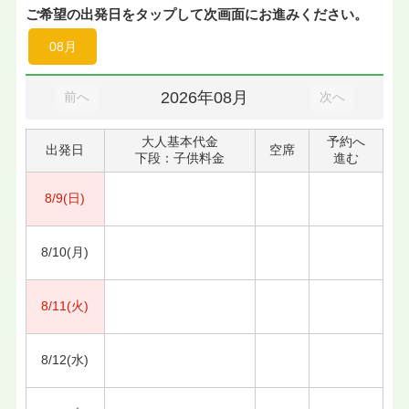
ご希望の出発日をタップして次画面にお進みください。
08月
2026年08月
前へ
次へ
大人基本代金
予約へ
出発日
空席
下段：子供料金
進む
8/9(日)
8/10(月)
8/11(火)
8/12(水)