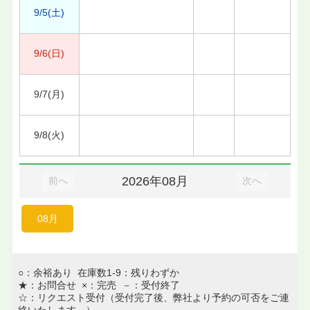
9/5(土)
9/6(日)
9/7(月)
9/8(火)
2026年08月
前へ
次へ
08月
○：余裕あり 在庫数1-9：残りわずか
★：お問合せ ×：完売 －：受付終了
☆：リクエスト受付（受付完了後、弊社より予約の可否をご連
絡いたします。）