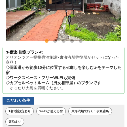
≫癒楽 指定プラン≪
オリオンツアー提携宿泊施設×東海汽船往復船がセットになった
商品！
◇岡田港から徒歩10分に位置する≪癒しを楽しむ≫をテーマした
宿
◇ワークスペース・フリーWi-Fiも完備
◇カプセルベットルーム（男女相部屋）のプランです
ゆったり大島を満喫ください。
こだわり条件
1名1室設定あり
Wi-Fiが使える宿
東海汽船で行く！伊豆諸島
素泊まり