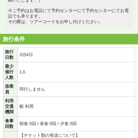
※ご予約はお電話にて予約センターにて予約センターにてお電
話でも承ります。
その際は、ツアーコードをお申し付けください。
旅行条件
旅行
3泊4日
日数
最少
催行
1人
人数
添乗
同行しません
員
利用
交通
船 利用
機関
食事
朝食:0回 / 昼食:0回 / 夕食:0回
回数
【チケット類の発送について】