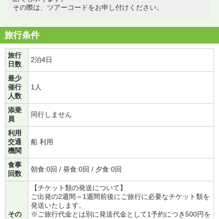
その際は、ツアーコードをお申し付けください。
旅行条件
旅行
2泊4日
日数
最少
催行
1人
人数
添乗
同行しません
員
利用
交通
船 利用
機関
食事
朝食:0回 / 昼食:0回 / 夕食:0回
回数
【チケット類の発送について】
ご出発の2週間～1週間前後にご旅行に必要なチケット類を
発送いたします。
その
※ご旅行代金とは別に発送代金として1予約につき500円を