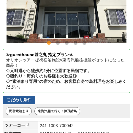
≫guesthouse甚之丸 指定プラン≪
オリオンツアー提携宿泊施設×東海汽船往復船がセットになった
商品！
◇元町港から徒歩約2分に位置する民宿です。
◇磯釣り・海釣りのお客様も大歓迎◎
◇“素泊まり専用”の宿のため、お客様自身で島料理をお楽しみく
ださい。
こだわり条件
民宿素泊まり
東海汽船で行く！伊豆諸島
ツアーコード
241-1003-700042