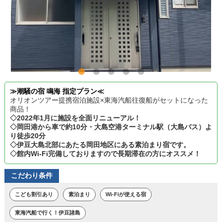
≫潮騒の宿 鳴海 指定プラン≪
オリオンツアー提携宿泊施設×東海汽船往復船がセットになった
商品！
◇2022年1月に施設を全面リニューアル！
◇岡田港から車で約10分・大島空港ターミナル駅（大島バス）よ
り徒歩20分
◇伊豆大島北部にあたる岡田地区にある素泊まり宿です。
◇館内Wi-Fi完備しておりますので長期滞在の方にオススメ！
こだわり条件
こども割引あり
素泊まり
Wi-Fiが使える宿
東海汽船で行く！伊豆諸島