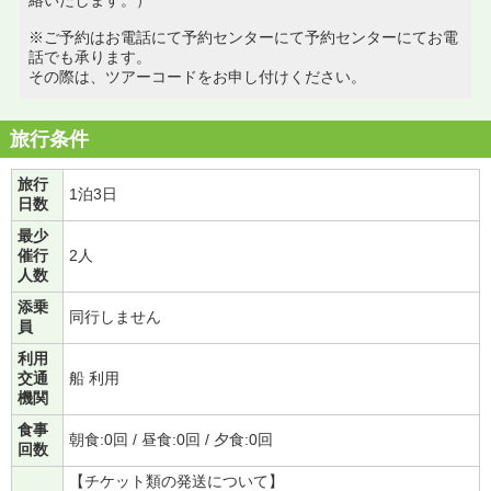
※ご予約はお電話にて予約センターにて予約センターにてお電
話でも承ります。
その際は、ツアーコードをお申し付けください。
旅行条件
旅行
1泊3日
日数
最少
催行
2人
人数
添乗
同行しません
員
利用
交通
船 利用
機関
食事
朝食:0回 / 昼食:0回 / 夕食:0回
回数
【チケット類の発送について】