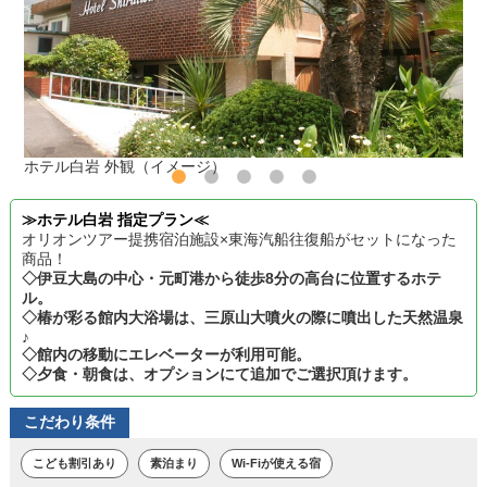
ホテル白岩 外観（イメージ）
≫ホテル白岩 指定プラン≪
オリオンツアー提携宿泊施設×東海汽船往復船がセットになった
商品！
◇伊豆大島の中心・元町港から徒歩8分の高台に位置するホテ
ル。
◇椿が彩る館内大浴場は、三原山大噴火の際に噴出した天然温泉
♪
◇館内の移動にエレベーターが利用可能。
◇夕食・朝食は、オプションにて追加でご選択頂けます。
こだわり条件
こども割引あり
素泊まり
Wi-Fiが使える宿