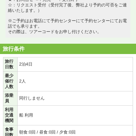
☆：リクエスト受付（受付完了後、弊社より予約の可否をご連
絡いたします。）
※ご予約はお電話にて予約センターにて予約センターにてお電
話でも承ります。
その際は、ツアーコードをお申し付けください。
旅行条件
旅行
2泊4日
日数
最少
催行
2人
人数
添乗
同行しません
員
利用
交通
船 利用
機関
食事
朝食:0回 / 昼食:0回 / 夕食:0回
回数