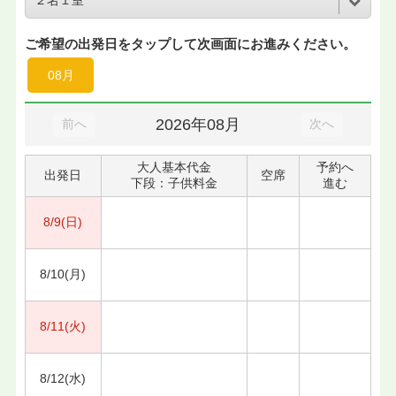
ご希望の出発日をタップして次画面にお進みください。
08月
2026年08月
前へ
次へ
大人基本代金
予約へ
出発日
空席
下段：子供料金
進む
8/9(日)
8/10(月)
8/11(火)
8/12(水)